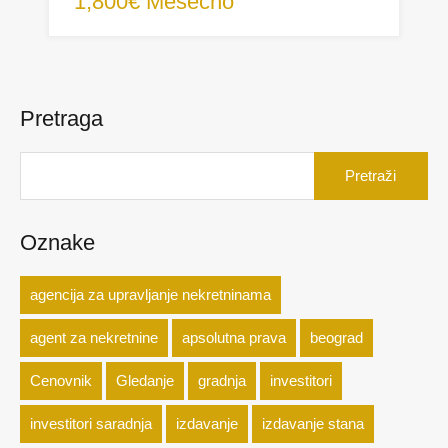
1,800€ Mesečno
Pretraga
Pretraga
za:
Oznake
agencija za upravljanje nekretninama
agent za nekretnine
apsolutna prava
beograd
Cenovnik
Gledanje
gradnja
investitori
investitori saradnja
izdavanje
izdavanje stana