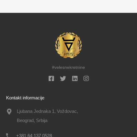
#velesnekretnine
Kontakt informacije
Ljubana Jednaka 1, Voždovac,
Beograd, Srbija
+381 64 137 0528