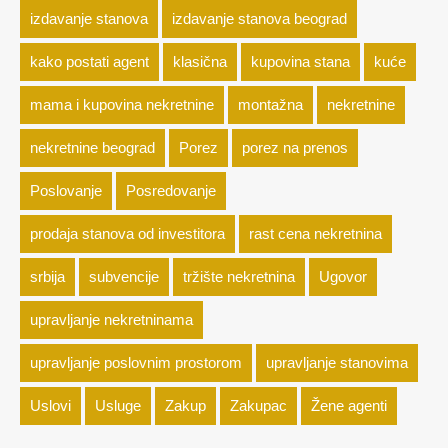
izdavanje stanova
izdavanje stanova beograd
kako postati agent
klasična
kupovina stana
kuće
mama i kupovina nekretnine
montažna
nekretnine
nekretnine beograd
Porez
porez na prenos
Poslovanje
Posredovanje
prodaja stanova od investitora
rast cena nekretnina
srbija
subvencije
tržište nekretnina
Ugovor
upravljanje nekretninama
upravljanje poslovnim prostorom
upravljanje stanovima
Uslovi
Usluge
Zakup
Zakupac
Žene agenti