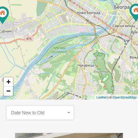
+
−
Leaflet
| ©
OpenStreetMap
Date New to Old