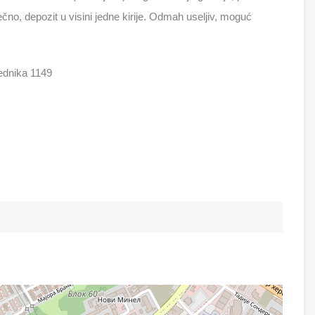
no, depozit u visini jedne kirije. Odmah useljiv, moguć
rednika 1149