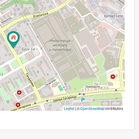
Leaflet
| ©
OpenStreetMap
contributors