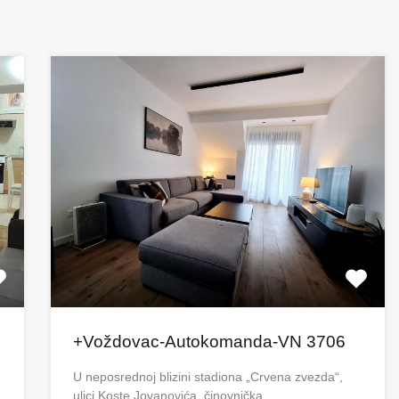
+Voždovac-Autokomanda-VN 3706
U neposrednoj blizini stadiona „Crvena zvezda“,
ulici Koste Jovanovića, činovnička…