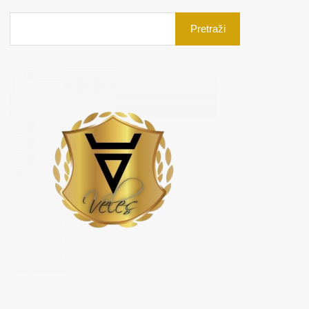
Pretraga
za: