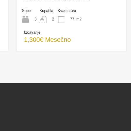
Sobe
Kupatila
Kvadratura
3
77
m2
2
Izdavanje
1,300€ Mesečno