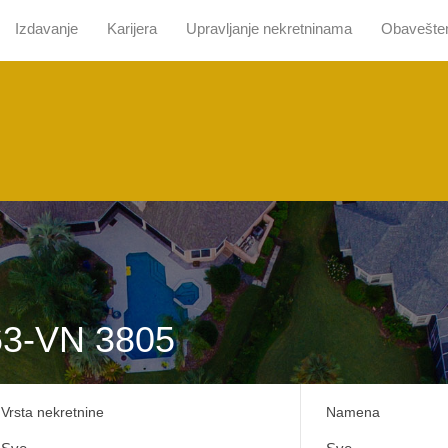
Izdavanje
Karijera
Upravljanje nekretninama
Obavešte
 nama
Pretraga sa mapom
Prodaja
Izdavanje
Kari
63-VN 3805
Vrsta nekretnine
Namena