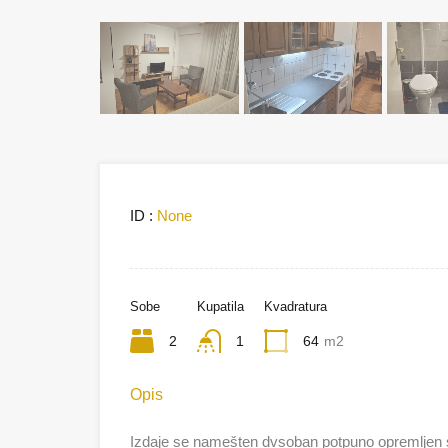
ID :
None
Sobe
Kupatila
Kvadratura
2
1
64
m2
Opis
Izdaje se namešten dvsoban potpuno opremljen st