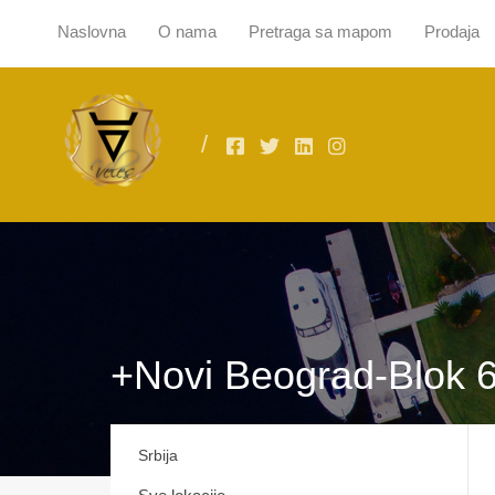
Naslovna
O nama
Pretraga sa mapom
Prodaja
Naslovna
O
+Novi Beograd-Blok 
Srbija