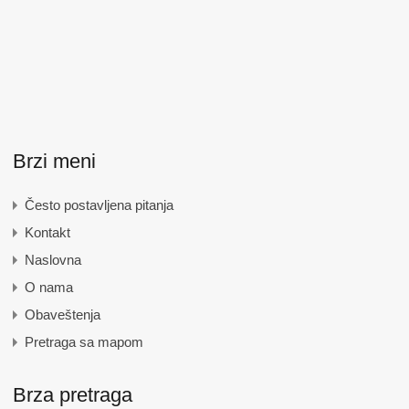
Brzi meni
Često postavljena pitanja
Kontakt
Naslovna
O nama
Obaveštenja
Pretraga sa mapom
Brza pretraga