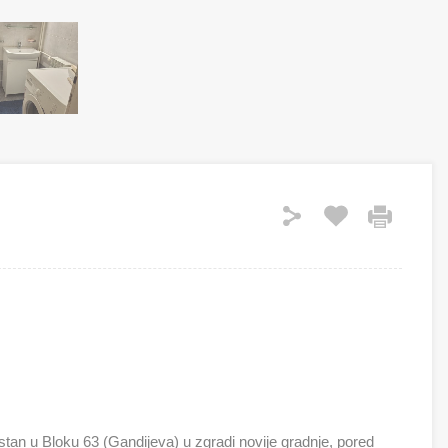
an u Bloku 63 (Gandijeva) u zgradi novije gradnje, pored