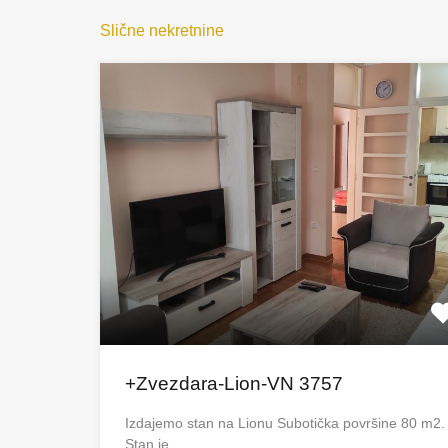
Slične nekretnine
+Zvezdara-Lion-VN 3757
Izdajemo stan na Lionu Subotička površine 80 m2.
Stan je…