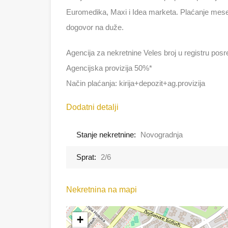
Euromedika, Maxi i Idea marketa. Plaćanje meseč
dogovor na duže.
Agencija za nekretnine Veles broj u registru pos
Agencijska provizija 50%*
Način plaćanja: kirija+depozit+ag.provizija
Dodatni detalji
Stanje nekretnine:
Novogradnja
Sprat:
2/6
Nekretnina na mapi
+