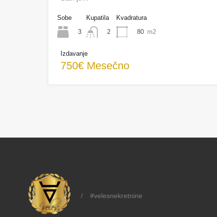
Sobe
Kupatila
Kvadratura
3
80
m2
2
Izdavanje
750€ Mesečno
/
#velesnekretnine