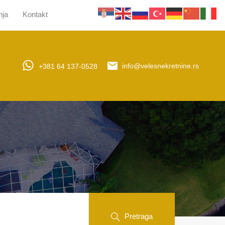
nja
Kontakt
jera
Upravljanje nekretninama
Obaveštenja
Kontakt
+381 64 137-0528
info@velesnekretnine.rs
Pretraga