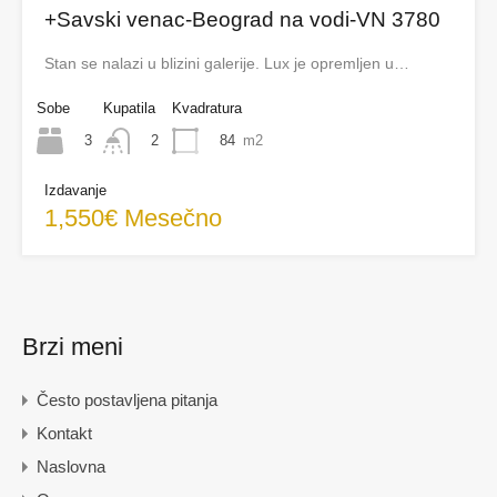
+Savski venac-Beograd na vodi-VN 3780
Stan se nalazi u blizini galerije. Lux je opremljen u…
Sobe
Kupatila
Kvadratura
3
84
m2
2
Izdavanje
1,550€ Mesečno
Brzi meni
Često postavljena pitanja
Kontakt
Naslovna