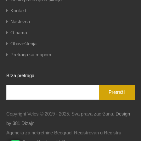
Kontakt
Naslovna
O nama
Obaveštenja
Pretraga sa mapom
Brza pretraga
Pretraga
za:
Copyright Veles © 2019 - 2025. Sva prava zadržana.
Design
by 381 Dizajn
Agencija za nekretnine Beograd. Registrovan u Registru