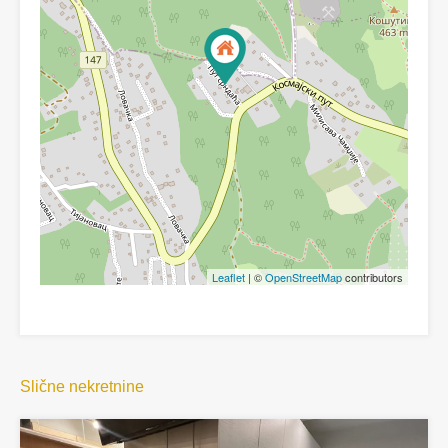
Leaflet
| ©
OpenStreetMap
contributors
Slične nekretnine