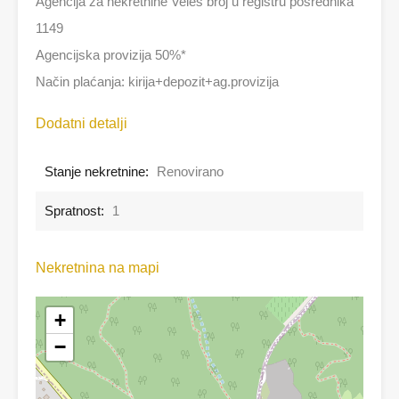
Agencija za nekretnine Veles broj u registru posrednika
1149
Agencijska provizija 50%*
Način plaćanja: kirija+depozit+ag.provizija
Dodatni detalji
Stanje nekretnine:
Renovirano
Spratnost:
1
Nekretnina na mapi
+
−