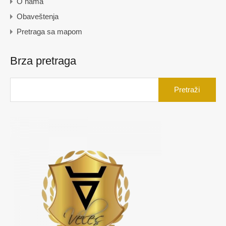
O nama
Obaveštenja
Pretraga sa mapom
Brza pretraga
Pretraga
za: