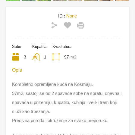
ID :
None
Sobe
Kupatila
Kvadratura
3
1
97
m2
Opis
Kompletno opremljena kuća na Kosmaju.
97m2, sastoji se od 2 spavaće sobe na spratu, dnevna i
spavaća u prizemlju, kupatilo, kuhinja i veliki trem koji
služi kao trpezarija.
Predivna priroda i okruženje za svaku preporuku.