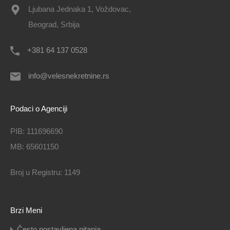
Ljubana Jednaka 1, Voždovac,
Beograd, Srbija
+381 64 137 0528
info@velesnekretnine.rs
Podaci o Agenciji
PIB: 111696690
MB: 65601150
Broj u Registru: 1149
Brzi Meni
Često postavljena pitanja