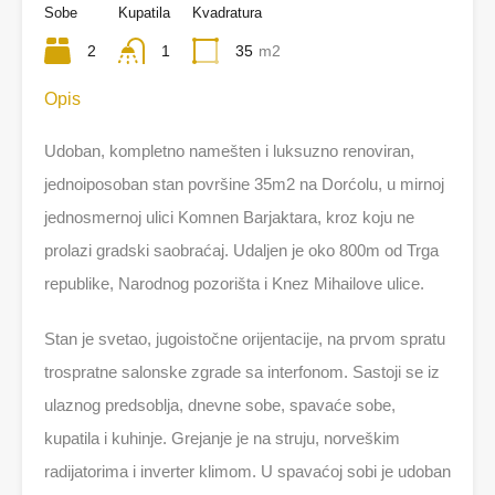
Sobe
Kupatila
Kvadratura
2
1
35
m2
Opis
Udoban, kompletno namešten i luksuzno renoviran,
jednoiposoban stan površine 35m2 na Dorćolu, u mirnoj
jednosmernoj ulici Komnen Barjaktara, kroz koju ne
prolazi gradski saobraćaj. Udaljen je oko 800m od Trga
republike, Narodnog pozorišta i Knez Mihailove ulice.
Stan je svetao, jugoistočne orijentacije, na prvom spratu
trospratne salonske zgrade sa interfonom. Sastoji se iz
ulaznog predsoblja, dnevne sobe, spavaće sobe,
kupatila i kuhinje. Grejanje je na struju, norveškim
radijatorima i inverter klimom. U spavaćoj sobi je udoban