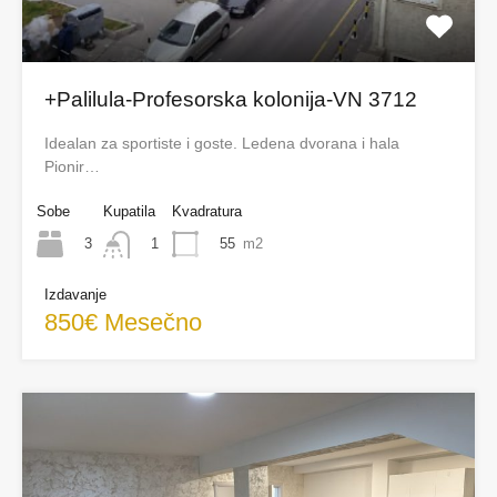
+Palilula-Profesorska kolonija-VN 3712
Idealan za sportiste i goste. Ledena dvorana i hala
Pionir…
Sobe
Kupatila
Kvadratura
3
55
m2
1
Izdavanje
850€ Mesečno