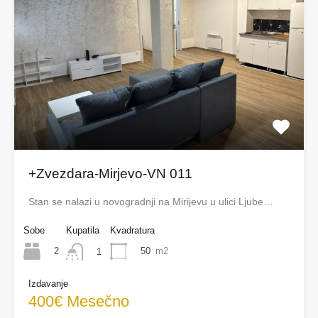
+Zvezdara-Mirjevo-VN 011
Stan se nalazi u novogradnji na Mirijevu u ulici Ljube…
Sobe
Kupatila
Kvadratura
2
50
m2
1
Izdavanje
400€ Mesečno