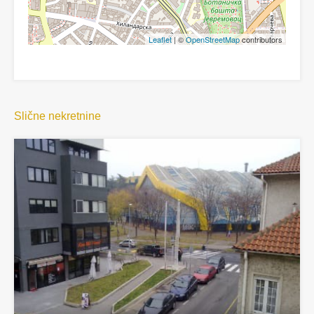
Leaflet
| ©
OpenStreetMap
contributors
Slične nekretnine