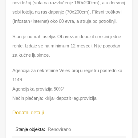
novi ležaj (sofa na razvlačenje 160x200cm), a u dnevnoj
sobi fotelja na rasklapanje (70x200cm). Fiksni troškovi
(Infostan+internet) oko 60 evra, a struja po potrošnji.
Stan je odmah useljiv. Obavezan depozit u visini jedne
rente. Izdaje se na minimum 12 meseci. Nije pogodan
za kućne ljubimce.
Agencija za nekretnine Veles broj u registru posrednika
1149
Agencijska provizija 50%*
Način plaćanja: kirija+depozit+ag.provizija
Dodatni detalji
Stanje objekta:
Renovirano