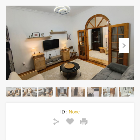
ID :
None