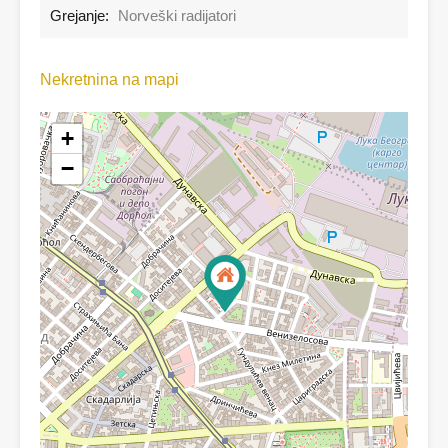
Grejanje:
Norveški radijatori
Nekretnina na mapi
+
−