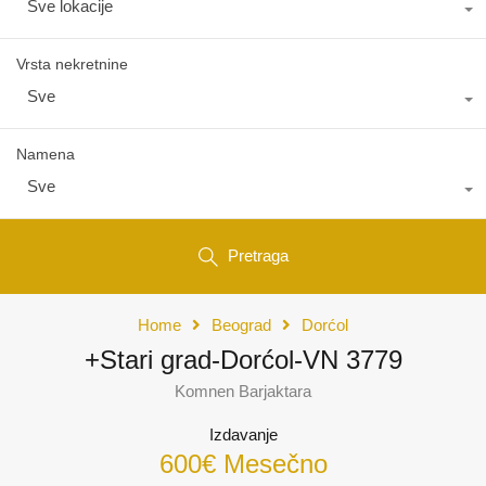
Sve lokacije
Vrsta nekretnine
Sve
Namena
Sve
Pretraga
Home
Beograd
Dorćol
+Stari grad-Dorćol-VN 3779
Komnen Barjaktara
Izdavanje
600€ Mesečno