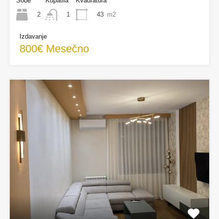
Sobe
Kupatila
Kvadratura
2
43
m2
1
Izdavanje
800€ Mesečno