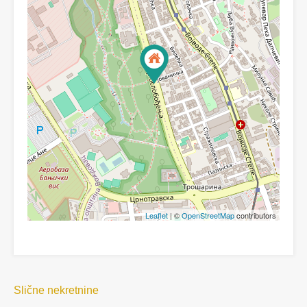
Leaflet
| ©
OpenStreetMap
contributors
Slične nekretnine