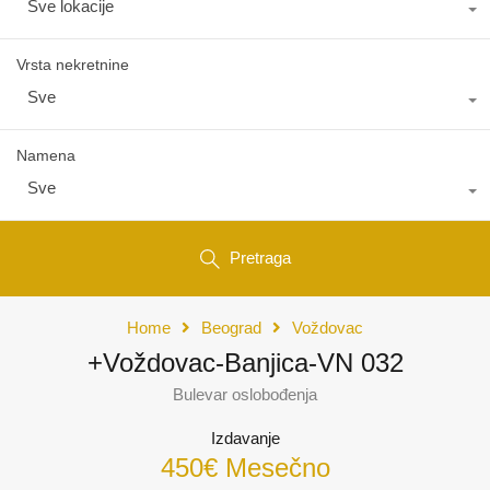
Sve lokacije
Vrsta nekretnine
Sve
Namena
Sve
Pretraga
Home
Beograd
Voždovac
+Voždovac-Banjica-VN 032
Bulevar oslobođenja
Izdavanje
450€ Mesečno