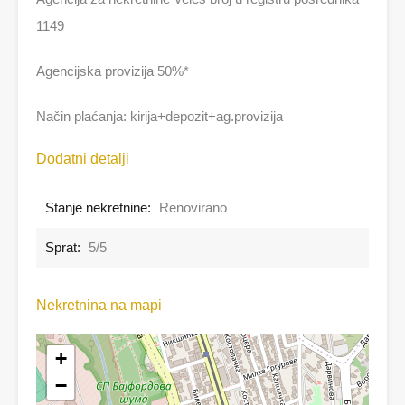
1149
Agencijska provizija 50%*
Način plaćanja: kirija+depozit+ag.provizija
Dodatni detalji
Stanje nekretnine:
Renovirano
Sprat:
5/5
Nekretnina na mapi
+
−