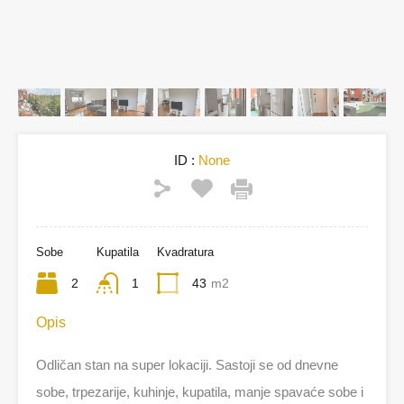
ID :
None
Sobe
Kupatila
Kvadratura
2
1
43
m2
Opis
Odličan stan na super lokaciji. Sastoji se od dnevne
sobe, trpezarije, kuhinje, kupatila, manje spavaće sobe i