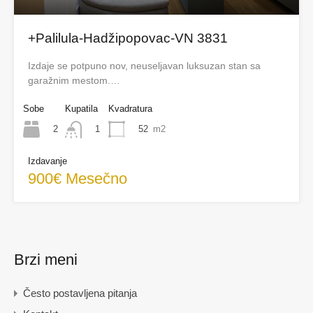
+Palilula-Hadžipopovac-VN 3831
Izdaje se potpuno nov, neuseljavan luksuzan stan sa
garažnim mestom.…
Sobe
Kupatila
Kvadratura
2
52
m2
1
Izdavanje
900€ Mesečno
Brzi meni
Često postavljena pitanja