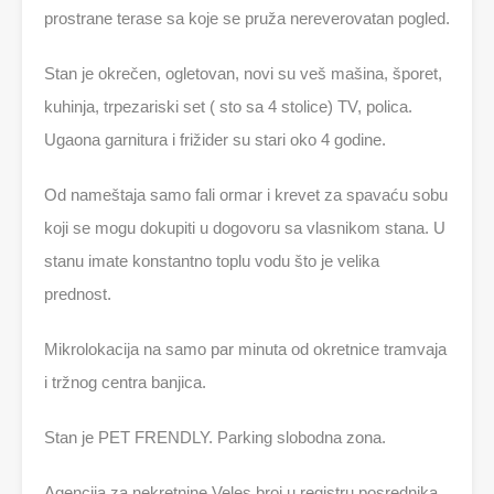
prostrane terase sa koje se pruža nereverovatan pogled.
Stan je okrečen, ogletovan, novi su veš mašina, šporet,
kuhinja, trpezariski set ( sto sa 4 stolice) TV, polica.
Ugaona garnitura i frižider su stari oko 4 godine.
Od nameštaja samo fali ormar i krevet za spavaću sobu
koji se mogu dokupiti u dogovoru sa vlasnikom stana. U
stanu imate konstantno toplu vodu što je velika
prednost.
Mikrolokacija na samo par minuta od okretnice tramvaja
i tržnog centra banjica.
Stan je PET FRENDLY. Parking slobodna zona.
Agencija za nekretnine Veles broj u registru posrednika