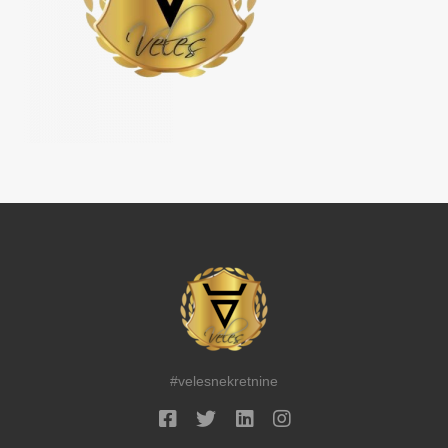
#velesnekretnine