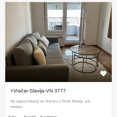
+Vračar-Slavija-VN 3777
Na sjajnoj lokaciji na Vračaru u Prote Mateje, par
metara…