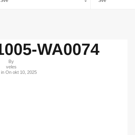
Sve
Sve
1005-WA0074
By
veles
 in On
okt 10, 2025