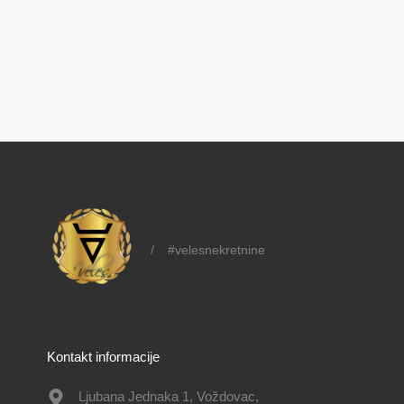
/
#velesnekretnine
Kontakt informacije
Ljubana Jednaka 1, Voždovac,