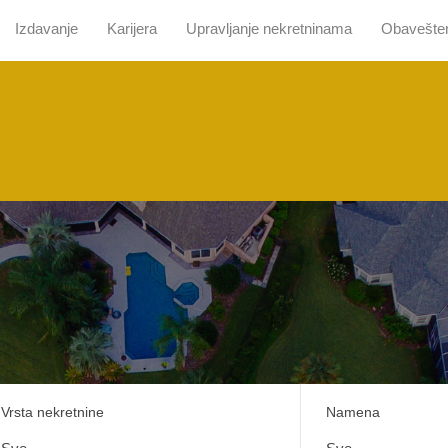
Izdavanje
Karijera
Upravljanje nekretninama
Obavešte
 nama
Pretraga sa mapom
Prodaja
Izdavanje
Kari
Vrsta nekretnine
Namena