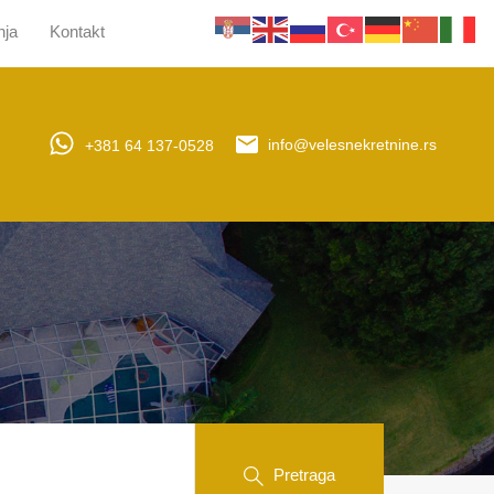
nja
Kontakt
jera
Upravljanje nekretninama
Obaveštenja
Kontakt
+381 64 137-0528
info@velesnekretnine.rs
Pretraga