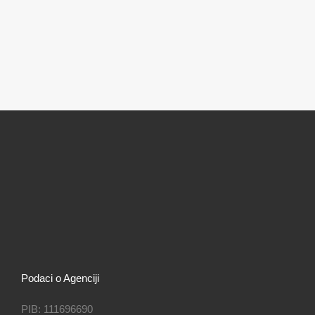
Podaci o Agenciji
PIB: 111696690