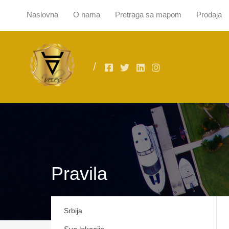
Naslovna
O nama
Pretraga sa mapom
Prodaja
Naslovna
O
Pravila
Srbija