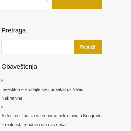
Pretraga
Pretraga
za:
Obaveštenja
Investitori – Prodajte svoj projekat uz Veles
Nekretnine
Aktuelna situacija sa cenama nekretnina u Beogradu
– realnost, trendovi i šta nas čeka!