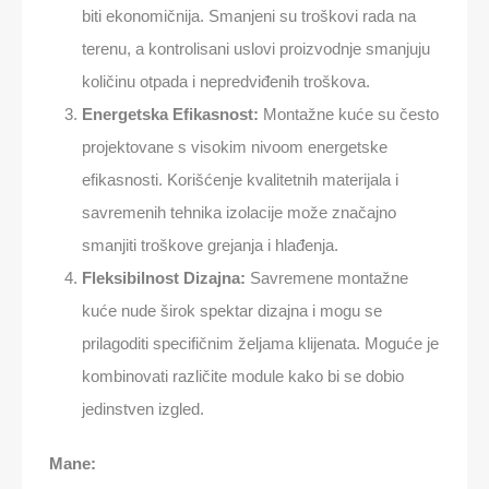
biti ekonomičnija. Smanjeni su troškovi rada na
terenu, a kontrolisani uslovi proizvodnje smanjuju
količinu otpada i nepredviđenih troškova.
Energetska Efikasnost:
Montažne kuće su često
projektovane s visokim nivoom energetske
efikasnosti. Korišćenje kvalitetnih materijala i
savremenih tehnika izolacije može značajno
smanjiti troškove grejanja i hlađenja.
Fleksibilnost Dizajna:
Savremene montažne
kuće nude širok spektar dizajna i mogu se
prilagoditi specifičnim željama klijenata. Moguće je
kombinovati različite module kako bi se dobio
jedinstven izgled.
Mane: