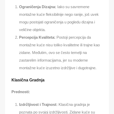
Ograničenja Dizajna:
Iako su savremene
montažne kuće fleksibilnije nego ranije, još uvek
mogu postojati ograničenja u pogledu dizajna i
veličine objekta.
Percepcija Kvaliteta:
Postoji percepcija da
montažne kuće nisu toliko kvalitetne ili trajne kao
zidane. Međutim, ovo se često temelji na
zastarelim informacijama, jer su moderne
montažne kuće izuzetno izdržljive i dugotrajne.
Klasična Gradnja
Prednosti:
Izdržljivost i Trajnost:
Klasična gradnja je
poznata po svojoj izdržljivosti. Zidane kuće su