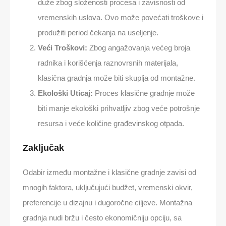
duže zbog složenosti procesa i zavisnosti od
vremenskih uslova. Ovo može povećati troškove i
produžiti period čekanja na useljenje.
Veći Troškovi:
Zbog angažovanja većeg broja
radnika i korišćenja raznovrsnih materijala,
klasična gradnja može biti skuplja od montažne.
Ekološki Uticaj:
Proces klasične gradnje može
biti manje ekološki prihvatljiv zbog veće potrošnje
resursa i veće količine građevinskog otpada.
Zaključak
Odabir između montažne i klasične gradnje zavisi od
mnogih faktora, uključujući budžet, vremenski okvir,
preferencije u dizajnu i dugoročne ciljeve. Montažna
gradnja nudi bržu i često ekonomičniju opciju, sa