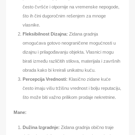
često čvršće i otpornije na vremenske nepogode,
što ih čini dugoročnim rešenjem za mnoge
vlasnike.
Fleksibilnost Dizajna:
Zidana gradnja
omogućava gotovo neograničene mogućnosti u
dizajnu i prilagođavanju objekta. Vlasnici mogu
birati između različitih stilova, materijala i završnih
obrada kako bi kreirali unikatnu kuću.
Percepcija Vrednosti:
Klasično zidane kuće
često imaju višu tržišnu vrednost i bolju reputaciju,
što može biti važno prilikom prodaje nekretnine.
Mane:
Dužina Izgradnje:
Zidana gradnja obično traje