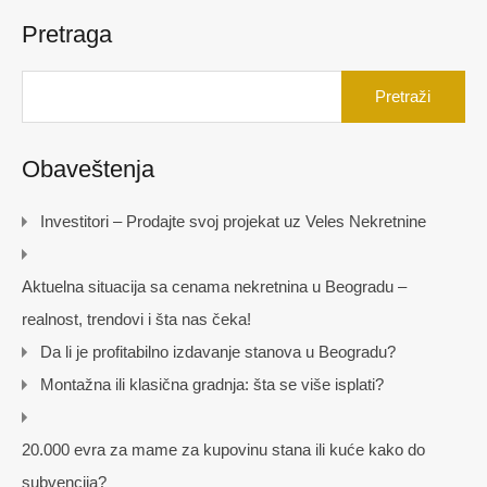
Pretraga
Pretraga
za:
Obaveštenja
Investitori – Prodajte svoj projekat uz Veles Nekretnine
Aktuelna situacija sa cenama nekretnina u Beogradu –
realnost, trendovi i šta nas čeka!
Da li je profitabilno izdavanje stanova u Beogradu?
Montažna ili klasična gradnja: šta se više isplati?
20.000 evra za mame za kupovinu stana ili kuće kako do
subvencija?