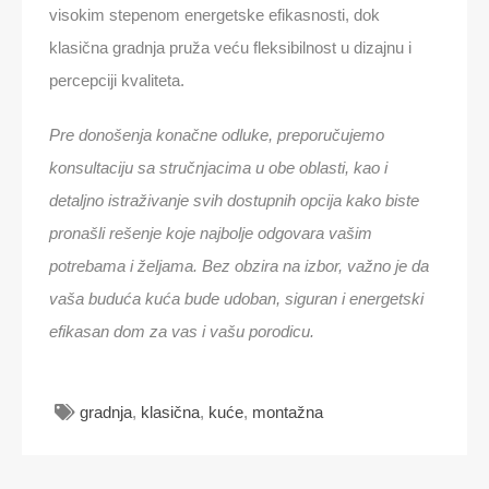
visokim stepenom energetske efikasnosti, dok
klasična gradnja pruža veću fleksibilnost u dizajnu i
percepciji kvaliteta.
Pre donošenja konačne odluke, preporučujemo
konsultaciju sa stručnjacima u obe oblasti, kao i
detaljno istraživanje svih dostupnih opcija kako biste
pronašli rešenje koje najbolje odgovara vašim
potrebama i željama. Bez obzira na izbor, važno je da
vaša buduća kuća bude udoban, siguran i energetski
efikasan dom za vas i vašu porodicu.
gradnja
,
klasična
,
kuće
,
montažna