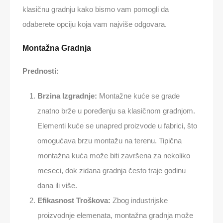
klasičnu gradnju kako bismo vam pomogli da
odaberete opciju koja vam najviše odgovara.
Montažna Gradnja
Prednosti:
Brzina Izgradnje:
Montažne kuće se grade
znatno brže u poređenju sa klasičnom gradnjom.
Elementi kuće se unapred proizvode u fabrici, što
omogućava brzu montažu na terenu. Tipična
montažna kuća može biti završena za nekoliko
meseci, dok zidana gradnja često traje godinu
dana ili više.
Efikasnost Troškova:
Zbog industrijske
proizvodnje elemenata, montažna gradnja može