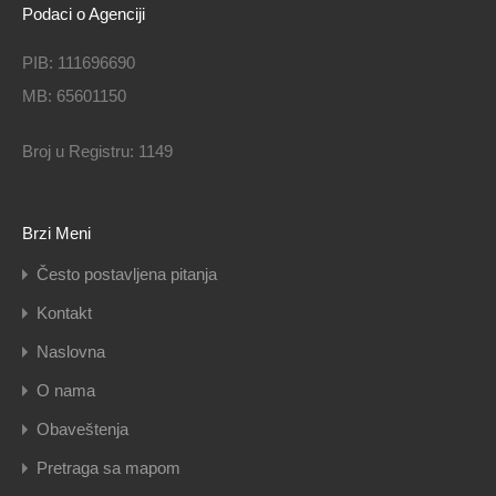
Podaci o Agenciji
PIB: 111696690
MB: 65601150
Broj u Registru: 1149
Brzi Meni
Često postavljena pitanja
Kontakt
Naslovna
O nama
Obaveštenja
Pretraga sa mapom