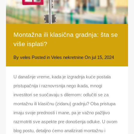
Montažna ili klasična gradnja: šta se
više isplati?
By
veles
Posted in
Veles nekretnine
On
jul 15, 2024
U današnje vreme, kada je izgradnja kuće postala
pristupačnija i raznovrsnija nego ikada, mnogi
investitori se suočavaju s dilemom: odlučiti se za
montažnu ili klasičnu (zidanu) gradnju? Oba pristupa
imaju svoje prednosti i mane, pa je važno pažljivo
razmotriti sve aspekte pre donošenja odluke. U ovom
blog postu, detaljno ćemo analizirati montažnu i