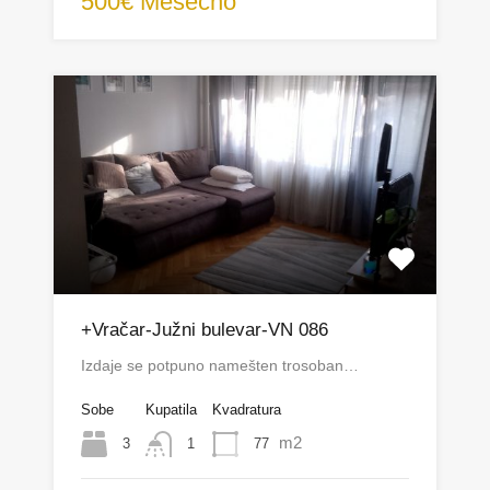
500€ Mesečno
+Vračar-Južni bulevar-VN 086
Izdaje se potpuno namešten trosoban…
Sobe
Kupatila
Kvadratura
m2
3
77
1