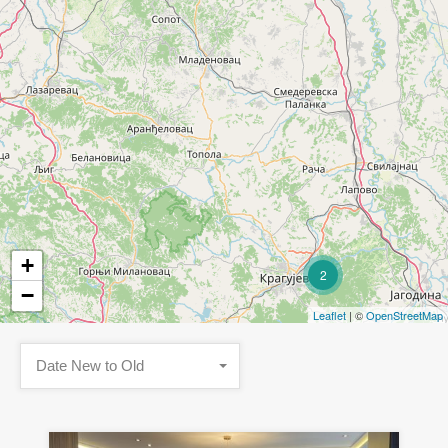
+
2
−
Leaflet
| ©
OpenStreetMap
Date New to Old