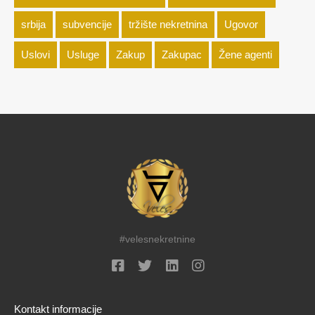
srbija
subvencije
tržište nekretnina
Ugovor
Uslovi
Usluge
Zakup
Zakupac
Žene agenti
#velesnekretnine
Kontakt informacije