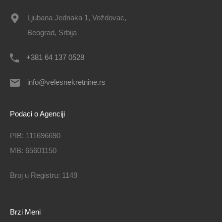
Ljubana Jednaka 1, Voždovac,
Beograd, Srbija
+381 64 137 0528
info@velesnekretnine.rs
Podaci o Agenciji
PIB: 111696690
MB: 65601150
Broj u Registru: 1149
Brzi Meni