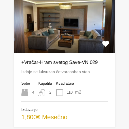
+Vračar-Hram svetog Save-VN 029
Izdaje se luksuzan četvorosoban stan…
Sobe
Kupatila
Kvadratura
m2
4
118
2
Izdavanje
1,800€ Mesečno