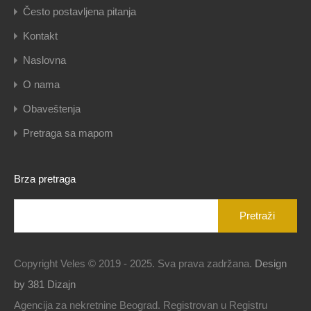
Često postavljena pitanja
Kontakt
Naslovna
O nama
Obaveštenja
Pretraga sa mapom
Brza pretraga
Pretraga
za:
Copyright Veles © 2019 - 2025. Sva prava zadržana.
Design
by 381 Dizajn
Agencija za nekretnine Beograd. Registrovan u Registru