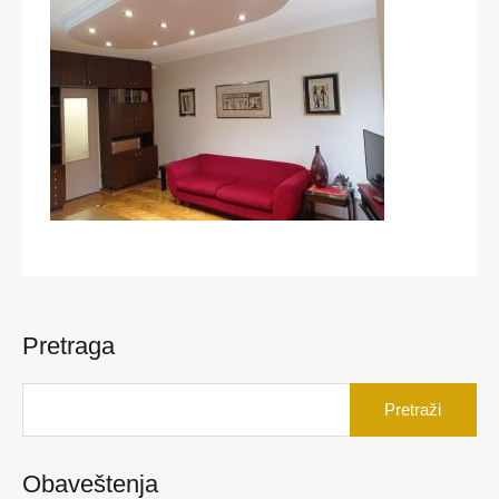
Pretraga
Pretraga
za:
Obaveštenja