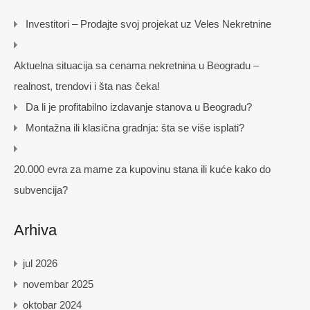
Investitori – Prodajte svoj projekat uz Veles Nekretnine
Aktuelna situacija sa cenama nekretnina u Beogradu –
realnost, trendovi i šta nas čeka!
Da li je profitabilno izdavanje stanova u Beogradu?
Montažna ili klasična gradnja: šta se više isplati?
20.000 evra za mame za kupovinu stana ili kuće kako do
subvencija?
Arhiva
jul 2026
novembar 2025
oktobar 2024