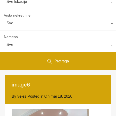
Sve lokacije
Vrsta nekretnine
Sve
Namena
Sve
Pretraga
image6
By
veles
Posted in On
maj 18, 2026