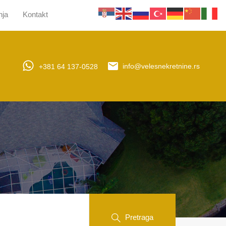
nja
Kontakt
jera
Upravljanje nekretninama
Obaveštenja
Kontakt
+381 64 137-0528
info@velesnekretnine.rs
Pretraga