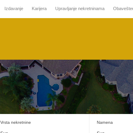
Izdavanje
Karijera
Upravljanje nekretninama
Obavešte
 nama
Pretraga sa mapom
Prodaja
Izdavanje
Kari
Vrsta nekretnine
Namena