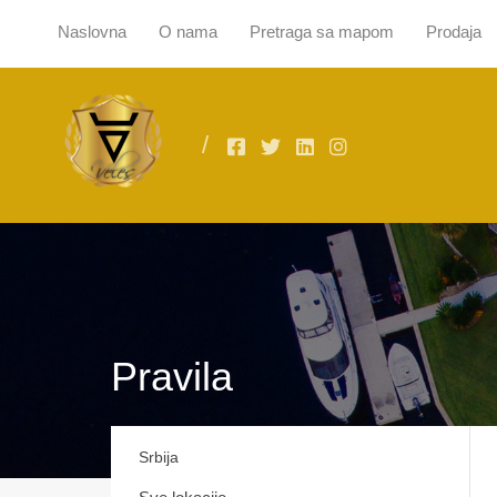
Naslovna
O nama
Pretraga sa mapom
Prodaja
Naslovna
O
Pravila
Srbija