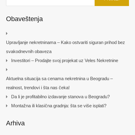
Obaveštenja
Upravljanje nekretninama – Kako ostvariti siguran prihod bez
svakodnevnih obaveza
Investitori – Prodajte svoj projekat uz Veles Nekretnine
Aktuelna situacija sa cenama nekretnina u Beogradu –
realnost, trendovi i šta nas čeka!
Da li je profitabilno izdavanje stanova u Beogradu?
Montažna ili klasična gradnja: šta se više isplati?
Arhiva