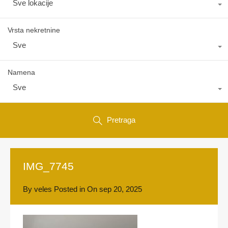
Sve lokacije
Vrsta nekretnine
Sve
Namena
Sve
Pretraga
IMG_7745
By
veles
Posted in On
sep 20, 2025