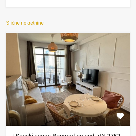
Slične nekretnine
+Savski venac-Beograd na vodi-VN 3753