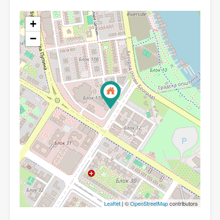
+
−
Leaflet
| ©
OpenStreetMap
contributors