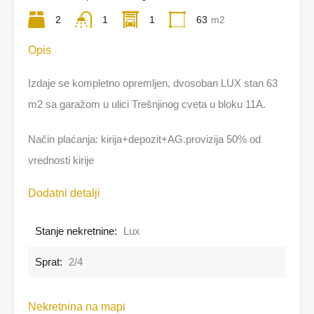
2
1
1
63
m2
Opis
Izdaje se kompletno opremljen, dvosoban LUX stan 63
m2 sa garažom u ulici Trešnjinog cveta u bloku 11A.
Način plaćanja: kirija+depozit+AG.provizija 50% od
vrednosti kirije
Dodatni detalji
Stanje nekretnine:
Lux
Sprat:
2/4
Nekretnina na mapi