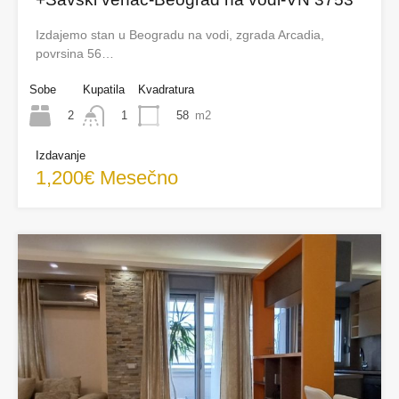
Izdajemo stan u Beogradu na vodi, zgrada Arcadia,
povrsina 56…
Sobe
Kupatila
Kvadratura
2
58
m2
1
Izdavanje
1,200€ Mesečno