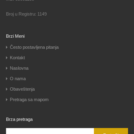
Broj u Registru: 1149
Brzi Meni
Često postavljena pitanja
Kontakt
Naslovna
O nama
Obaveštenja
Pretraga sa mapom
Brza pretraga
Pretraga