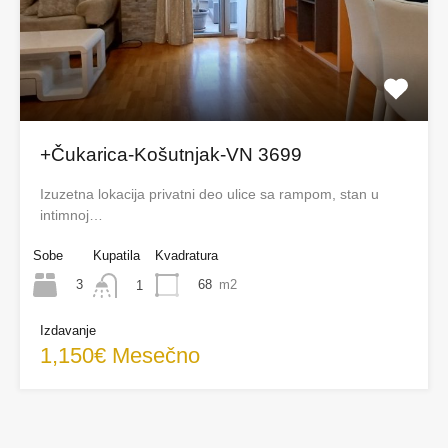
+Čukarica-Košutnjak-VN 3699
Izuzetna lokacija privatni deo ulice sa rampom, stan u
intimnoj…
Sobe
Kupatila
Kvadratura
3
68
m2
1
Izdavanje
1,150€ Mesečno