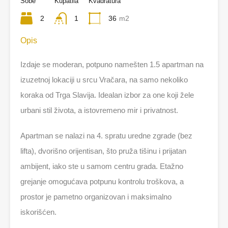
Sobe
Kupatila
Kvadratura
2
1
36
m2
Opis
Izdaje se moderan, potpuno namešten 1.5 apartman na
izuzetnoj lokaciji u srcu Vračara, na samo nekoliko
koraka od Trga Slavija. Idealan izbor za one koji žele
urbani stil života, a istovremeno mir i privatnost.
Apartman se nalazi na 4. spratu uredne zgrade (bez
lifta), dvorišno orijentisan, što pruža tišinu i prijatan
ambijent, iako ste u samom centru grada. Etažno
grejanje omogućava potpunu kontrolu troškova, a
prostor je pametno organizovan i maksimalno
iskorišćen.