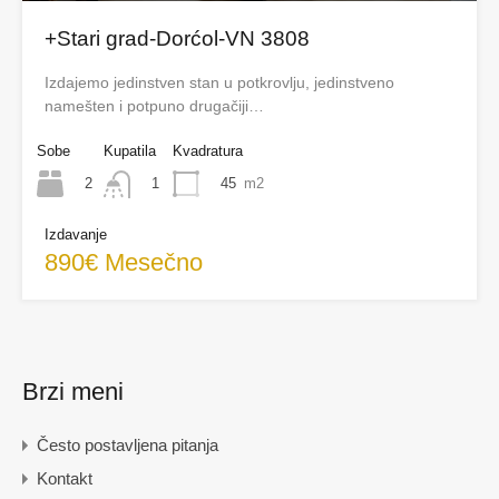
+Stari grad-Dorćol-VN 3808
Izdajemo jedinstven stan u potkrovlju, jedinstveno
namešten i potpuno drugačiji…
Sobe
Kupatila
Kvadratura
2
45
m2
1
Izdavanje
890€ Mesečno
Brzi meni
Često postavljena pitanja
Kontakt