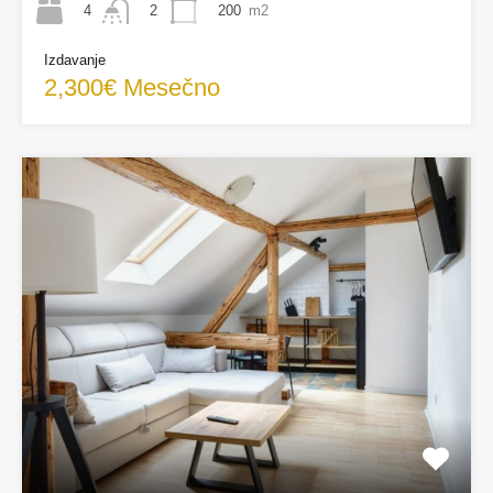
4
200
m2
2
Izdavanje
2,300€ Mesečno