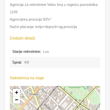
Agencija za nekretnine Veles broj u registru posrednika
1149
Agencijska provizija 50%*
Način plaćanja: kirija+depozit+ag.provizija
Dodatni detalji
Stanje nekretnine:
Lux
Sprat:
4/6
Nekretnina na mapi
+
−