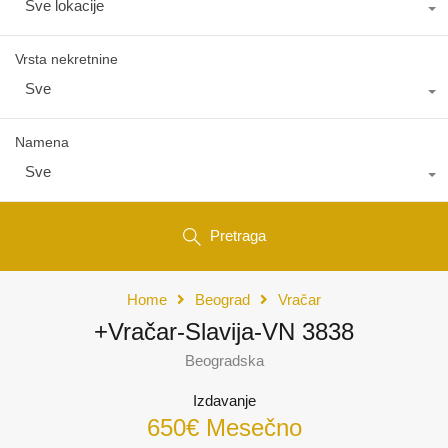
Sve lokacije
Vrsta nekretnine
Sve
Namena
Sve
Pretraga
Home
Beograd
Vračar
+Vračar-Slavija-VN 3838
Beogradska
Izdavanje
650€ Mesečno