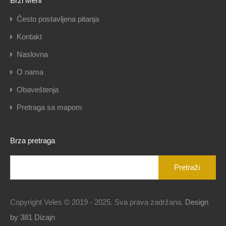
Brzi Meni
Često postavljena pitanja
Kontakt
Naslovna
O nama
Obaveštenja
Pretraga sa mapom
Brza pretraga
Pretraga
za:
Copyright Veles © 2019 - 2025. Sva prava zadržana.
Design
by 381 Dizajn