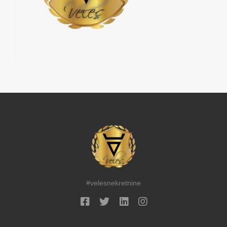
#velesnekretnine