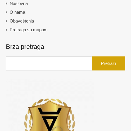
Naslovna
O nama
Obaveštenja
Pretraga sa mapom
Brza pretraga
Pretraga
za: