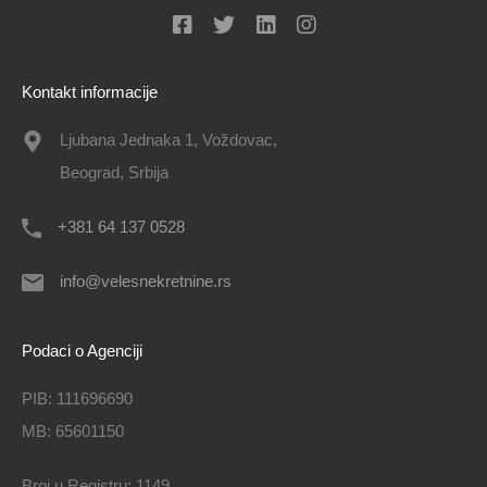
Kontakt informacije
Ljubana Jednaka 1, Voždovac,
Beograd, Srbija
+381 64 137 0528
info@velesnekretnine.rs
Podaci o Agenciji
PIB: 111696690
MB: 65601150
Broj u Registru: 1149