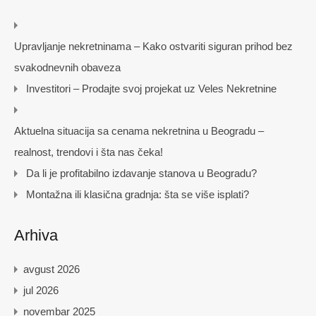
Upravljanje nekretninama – Kako ostvariti siguran prihod bez
svakodnevnih obaveza
Investitori – Prodajte svoj projekat uz Veles Nekretnine
Aktuelna situacija sa cenama nekretnina u Beogradu –
realnost, trendovi i šta nas čeka!
Da li je profitabilno izdavanje stanova u Beogradu?
Montažna ili klasična gradnja: šta se više isplati?
Arhiva
avgust 2026
jul 2026
novembar 2025