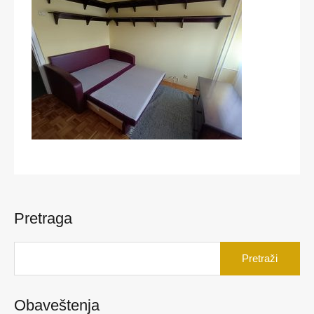
Pretraga
Pretraga
za:
Obaveštenja