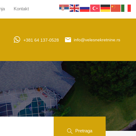
nja
Kontakt
jera
Upravljanje nekretninama
Obaveštenja
Kontakt
+381 64 137-0528
info@velesnekretnine.rs
Pretraga