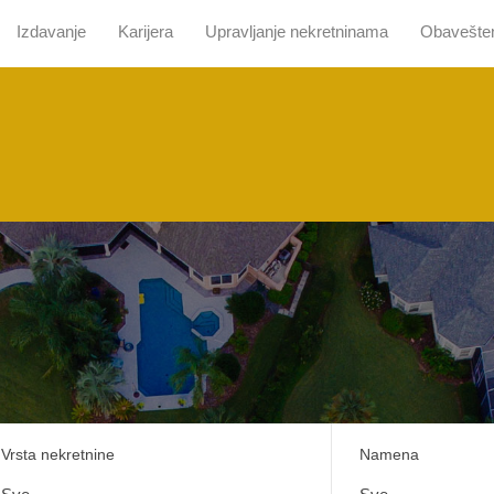
Izdavanje
Karijera
Upravljanje nekretninama
Obavešte
 nama
Pretraga sa mapom
Prodaja
Izdavanje
Kari
Vrsta nekretnine
Namena