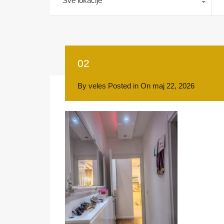
Sve lokacije
02
By
veles
Posted in On
maj 22, 2026