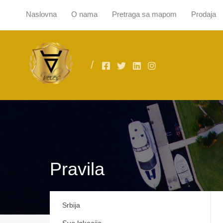
Naslovna
O nama
Pretraga sa mapom
Prodaja
Naslovna
O
Pravila
Srbija