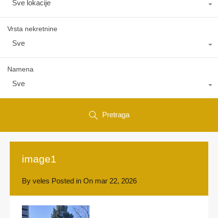
Sve lokacije
Vrsta nekretnine
Sve
Namena
Sve
Pretraga
image1
By
veles
Posted in On
mar 22, 2026