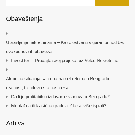
Obaveštenja
Upravljanje nekretninama – Kako ostvariti siguran prihod bez
svakodnevnih obaveza
Investitori – Prodajte svoj projekat uz Veles Nekretnine
Aktuelna situacija sa cenama nekretnina u Beogradu –
realnost, trendovi i šta nas čeka!
Da li je profitabilno izdavanje stanova u Beogradu?
Montažna ili klasična gradnja: šta se više isplati?
Arhiva