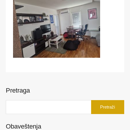
Pretraga
Pretraga
za:
Obaveštenja