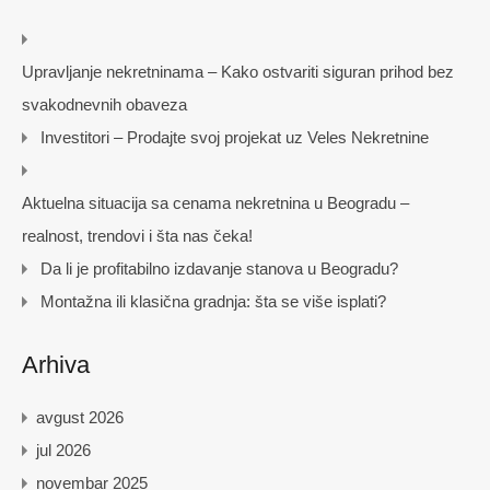
Upravljanje nekretninama – Kako ostvariti siguran prihod bez
svakodnevnih obaveza
Investitori – Prodajte svoj projekat uz Veles Nekretnine
Aktuelna situacija sa cenama nekretnina u Beogradu –
realnost, trendovi i šta nas čeka!
Da li je profitabilno izdavanje stanova u Beogradu?
Montažna ili klasična gradnja: šta se više isplati?
Arhiva
avgust 2026
jul 2026
novembar 2025