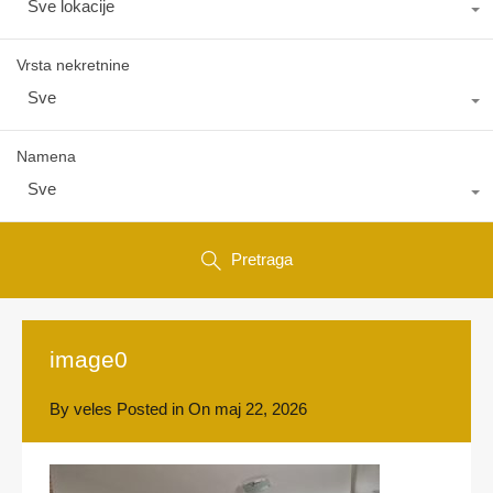
Sve lokacije
Vrsta nekretnine
Sve
Namena
Sve
Pretraga
image0
By
veles
Posted in On
maj 22, 2026