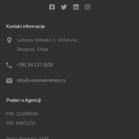
Kontakt informacije
Ljubana Jednaka 1, Voždovac,
Beograd, Srbija
+381 64 137 0528
info@velesnekretnine.rs
Podaci o Agenciji
PIB: 111696690
MB: 65601150
Broj u Registru: 1149