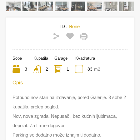
ID :
None
Sobe
Kupatila
Garage
Kvadratura
3
2
1
83
m2
Opis
Potpuno nov stan na izdavanje, pored Galerije. 3 sobe 2
kupatila, prelep pogled.
Nov, nova zgrada. Nepusači, bez kućnih ljubimaca,
depozit. Za firme-dogovor.
Parking se dodatno može iznajmiti dodatno.