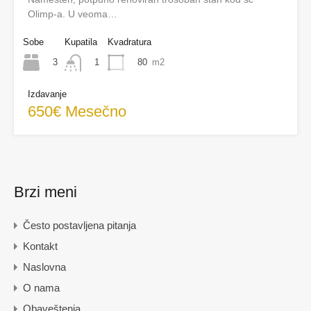
Olimp-a. U veoma…
Sobe
Kupatila
Kvadratura
3
80
m2
1
Izdavanje
650€ Mesečno
Brzi meni
Često postavljena pitanja
Kontakt
Naslovna
O nama
Obaveštenja