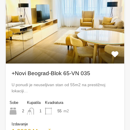
+Novi Beograd-Blok 65-VN 035
U ponudi je neuseljivan stan od 55m2 na prestižnoj
lokaciji…
Sobe
Kupatila
Kvadratura
2
55
m2
1
Izdavanje