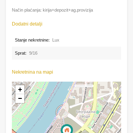
Način plaćanja: kirija+depozit+ag.provizija
Dodatni detalji
Stanje nekretnine:
Lux
Sprat:
9/16
Nekretnina na mapi
+
−