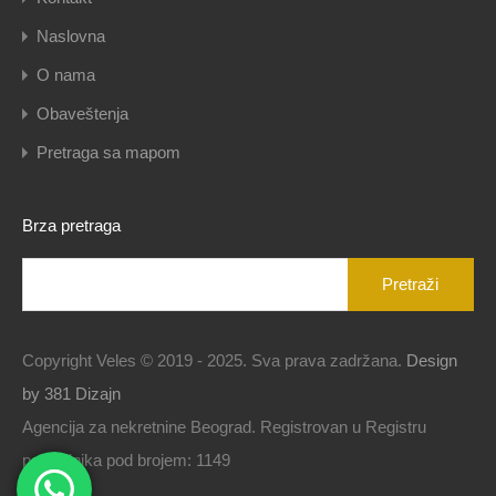
Naslovna
O nama
Obaveštenja
Pretraga sa mapom
Brza pretraga
Pretraga
za:
Copyright Veles © 2019 - 2025. Sva prava zadržana.
Design
by 381 Dizajn
Agencija za nekretnine Beograd. Registrovan u Registru
posrednika pod brojem: 1149