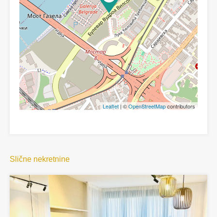
Leaflet
| ©
OpenStreetMap
contributors
Slične nekretnine