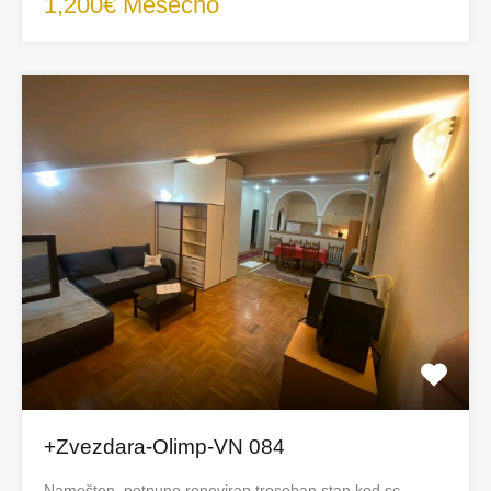
1,200€ Mesečno
+Zvezdara-Olimp-VN 084
Namešten, potpuno renoviran trosoban stan kod sc