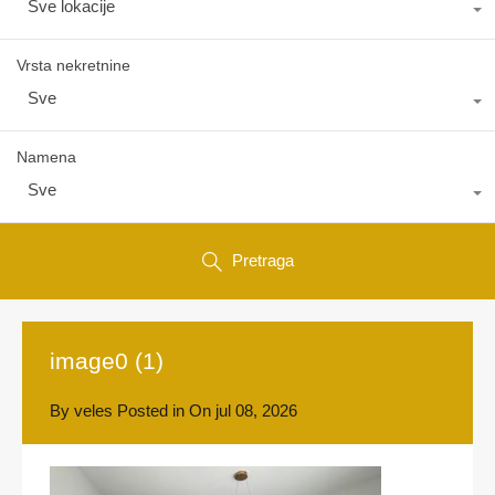
Sve lokacije
Vrsta nekretnine
Sve
Namena
Sve
Pretraga
image0 (1)
By
veles
Posted in On
jul 08, 2026