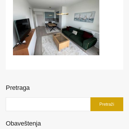
Pretraga
Pretraga
za:
Obaveštenja