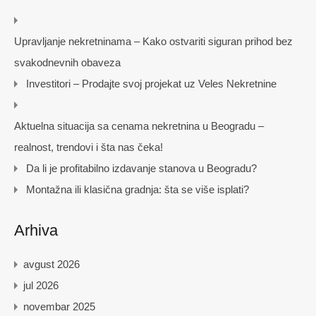
Upravljanje nekretninama – Kako ostvariti siguran prihod bez
svakodnevnih obaveza
Investitori – Prodajte svoj projekat uz Veles Nekretnine
Aktuelna situacija sa cenama nekretnina u Beogradu –
realnost, trendovi i šta nas čeka!
Da li je profitabilno izdavanje stanova u Beogradu?
Montažna ili klasična gradnja: šta se više isplati?
Arhiva
avgust 2026
jul 2026
novembar 2025