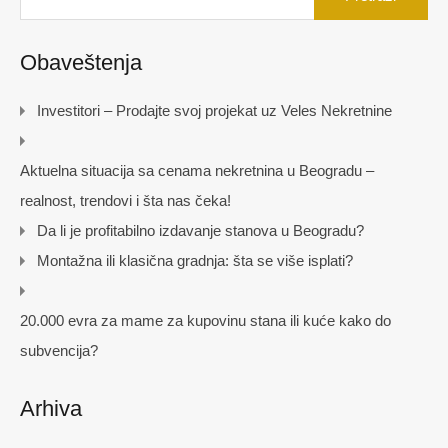
Obaveštenja
Investitori – Prodajte svoj projekat uz Veles Nekretnine
Aktuelna situacija sa cenama nekretnina u Beogradu –
realnost, trendovi i šta nas čeka!
Da li je profitabilno izdavanje stanova u Beogradu?
Montažna ili klasična gradnja: šta se više isplati?
20.000 evra za mame za kupovinu stana ili kuće kako do
subvencija?
Arhiva