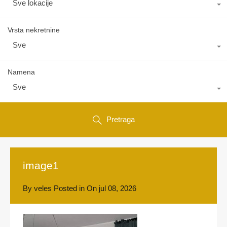
Sve lokacije
Vrsta nekretnine
Sve
Namena
Sve
Pretraga
image1
By
veles
Posted in On
jul 08, 2026