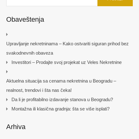
Obaveštenja
Upravljanje nekretninama – Kako ostvariti siguran prihod bez
svakodnevnih obaveza
Investitori – Prodajte svoj projekat uz Veles Nekretnine
Aktuelna situacija sa cenama nekretnina u Beogradu –
realnost, trendovi i šta nas čeka!
Da li je profitabilno izdavanje stanova u Beogradu?
Montažna ili klasična gradnja: šta se više isplati?
Arhiva