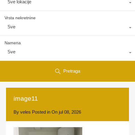
Sve lokacije
Vrsta nekretnine
Sve
Namena
Sve
Pretraga
image11
By
veles
Posted in On
jul 08, 2026