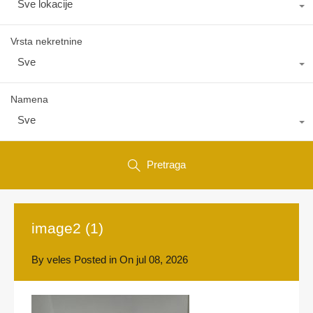
Sve lokacije
Vrsta nekretnine
Sve
Namena
Sve
Pretraga
image2 (1)
By
veles
Posted in On
jul 08, 2026