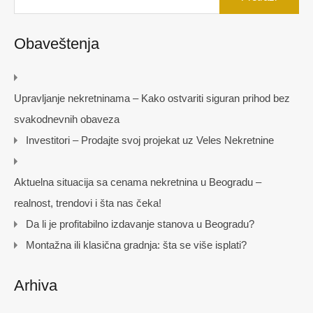
Obaveštenja
Upravljanje nekretninama – Kako ostvariti siguran prihod bez
svakodnevnih obaveza
Investitori – Prodajte svoj projekat uz Veles Nekretnine
Aktuelna situacija sa cenama nekretnina u Beogradu –
realnost, trendovi i šta nas čeka!
Da li je profitabilno izdavanje stanova u Beogradu?
Montažna ili klasična gradnja: šta se više isplati?
Arhiva