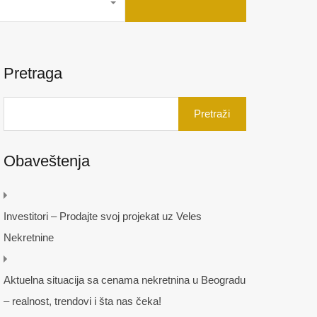
Pretraga
Pretraga
za:
Obaveštenja
Investitori – Prodajte svoj projekat uz Veles
Nekretnine
Aktuelna situacija sa cenama nekretnina u Beogradu
– realnost, trendovi i šta nas čeka!