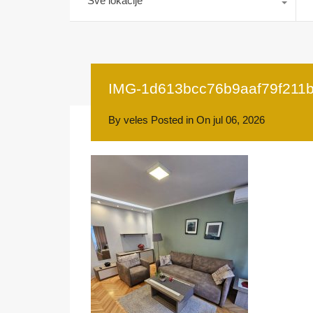
Sve lokacije
IMG-1d613bcc76b9aaf79f211
By
veles
Posted in On
jul 06, 2026