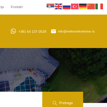
nja
Kontakt
jera
Upravljanje nekretninama
Obaveštenja
Kontakt
+381 64 137-0528
info@velesnekretnine.rs
Pretraga