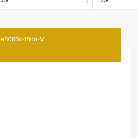
Sve
Sve
ba8063d48da-V