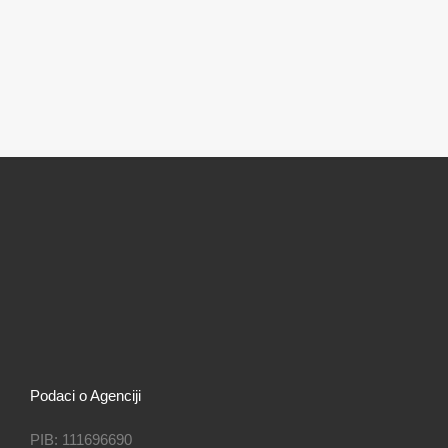
Podaci o Agenciji
PIB: 111696690