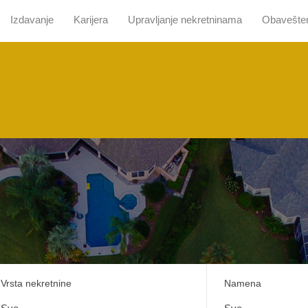
Izdavanje
Karijera
Upravljanje nekretninama
Obavešte
 nama
Pretraga sa mapom
Prodaja
Izdavanje
Kari
Vrsta nekretnine
Namena