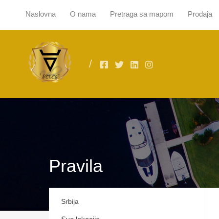
Naslovna
O nama
Pretraga sa mapom
Prodaja
Naslovna
O
Pravila
Srbija