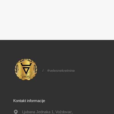
/
#velesnekretnine
Kontakt informacije
Ljubana Jednaka 1, Voždovac,