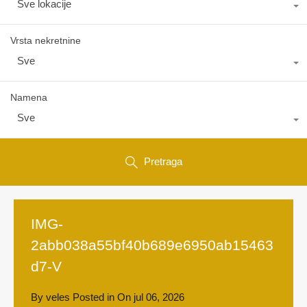
Sve lokacije
Vrsta nekretnine
Sve
Namena
Sve
Pretraga
IMG-
2abb038a55bf40b689e6950ab15463
d7-V
By
veles
Posted in On
jul 06, 2026