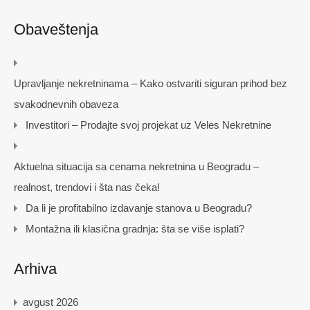
Obaveštenja
Upravljanje nekretninama – Kako ostvariti siguran prihod bez
svakodnevnih obaveza
Investitori – Prodajte svoj projekat uz Veles Nekretnine
Aktuelna situacija sa cenama nekretnina u Beogradu –
realnost, trendovi i šta nas čeka!
Da li je profitabilno izdavanje stanova u Beogradu?
Montažna ili klasična gradnja: šta se više isplati?
Arhiva
avgust 2026