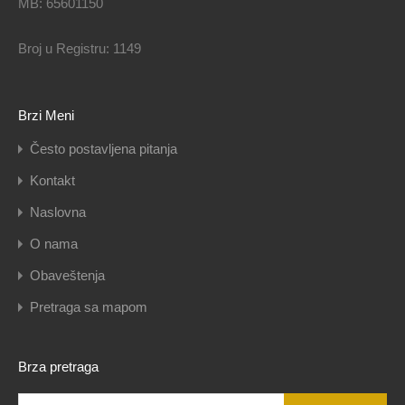
MB: 65601150
Broj u Registru: 1149
Brzi Meni
Često postavljena pitanja
Kontakt
Naslovna
O nama
Obaveštenja
Pretraga sa mapom
Brza pretraga
Pretraga