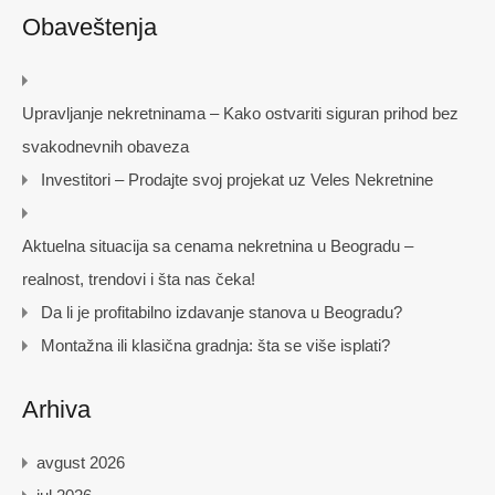
Obaveštenja
Upravljanje nekretninama – Kako ostvariti siguran prihod bez
svakodnevnih obaveza
Investitori – Prodajte svoj projekat uz Veles Nekretnine
Aktuelna situacija sa cenama nekretnina u Beogradu –
realnost, trendovi i šta nas čeka!
Da li je profitabilno izdavanje stanova u Beogradu?
Montažna ili klasična gradnja: šta se više isplati?
Arhiva
avgust 2026