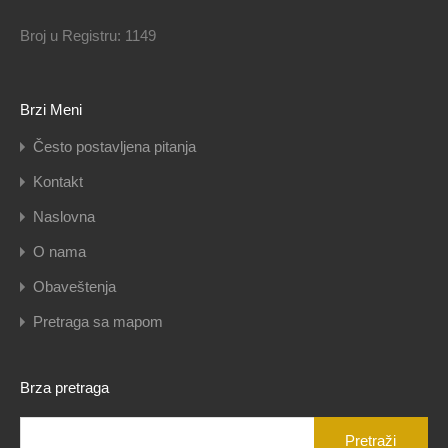
Broj u Registru: 1149
Brzi Meni
Često postavljena pitanja
Kontakt
Naslovna
O nama
Obaveštenja
Pretraga sa mapom
Brza pretraga
Pretraga
za: