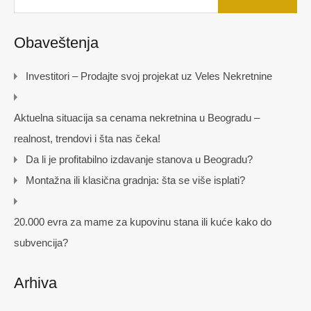
Obaveštenja
Investitori – Prodajte svoj projekat uz Veles Nekretnine
Aktuelna situacija sa cenama nekretnina u Beogradu –
realnost, trendovi i šta nas čeka!
Da li je profitabilno izdavanje stanova u Beogradu?
Montažna ili klasična gradnja: šta se više isplati?
20.000 evra za mame za kupovinu stana ili kuće kako do
subvencija?
Arhiva