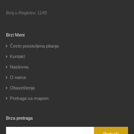
Broj u Registru: 1149
Brzi Meni
Često postavljena pitanja
Kontakt
Naslovna
O nama
Obaveštenja
Pretraga sa mapom
Brza pretraga
Pretraga