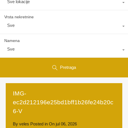
Sve lokacije
Vrsta nekretnine
Sve
Namena
Sve
Pretraga
IMG-
ec2d212196e25bd1bff1b26fe24b20c
6-V
By
veles
Posted in On
jul 06, 2026