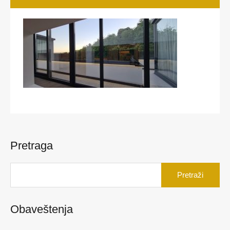
Pretraga
Pretraga
za:
Obaveštenja