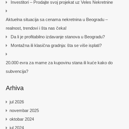
Investitori – Prodajte svoj projekat uz Veles Nekretnine
Aktuelna situacija sa cenama nekretnina u Beogradu –
realnost, trendovi i šta nas čeka!
Da li je profitabilno izdavanje stanova u Beogradu?
Montažna ili klasična gradnja: šta se više isplati?
20.000 evra za mame za kupovinu stana ili kuće kako do
subvencija?
Arhiva
jul 2026
novembar 2025
oktobar 2024
jul 2024