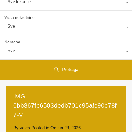
Sve lokacije
Vrsta nekretnine
Sve
Namena
Sve
Pretraga
IMG-
0bb367fb6503dedb701c95afc90c78f
7-V
By
veles
Posted in On
jun 28, 2026