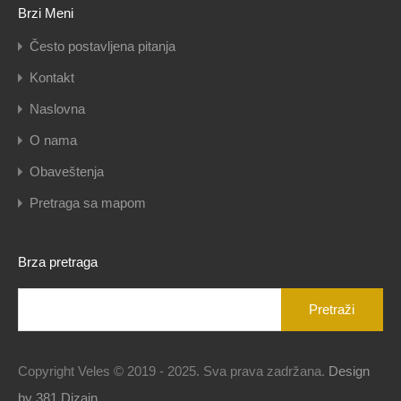
Brzi Meni
Često postavljena pitanja
Kontakt
Naslovna
O nama
Obaveštenja
Pretraga sa mapom
Brza pretraga
Pretraga
za:
Copyright Veles © 2019 - 2025. Sva prava zadržana.
Design
by 381 Dizajn