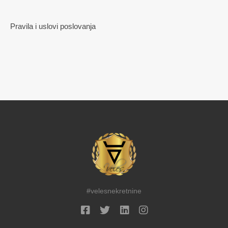
Pravila i uslovi poslovanja
#velesnekretnine