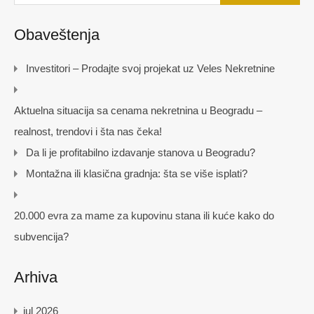
Obaveštenja
Investitori – Prodajte svoj projekat uz Veles Nekretnine
Aktuelna situacija sa cenama nekretnina u Beogradu –
realnost, trendovi i šta nas čeka!
Da li je profitabilno izdavanje stanova u Beogradu?
Montažna ili klasična gradnja: šta se više isplati?
20.000 evra za mame za kupovinu stana ili kuće kako do
subvencija?
Arhiva
jul 2026