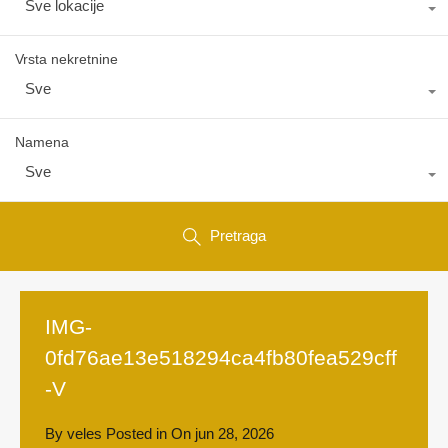
Sve lokacije
Vrsta nekretnine
Sve
Namena
Sve
Pretraga
IMG-
0fd76ae13e518294ca4fb80fea529cff
-V
By
veles
Posted in On
jun 28, 2026