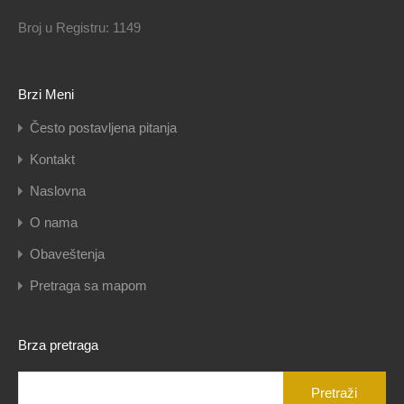
Broj u Registru: 1149
Brzi Meni
Često postavljena pitanja
Kontakt
Naslovna
O nama
Obaveštenja
Pretraga sa mapom
Brza pretraga
Pretraga
za: