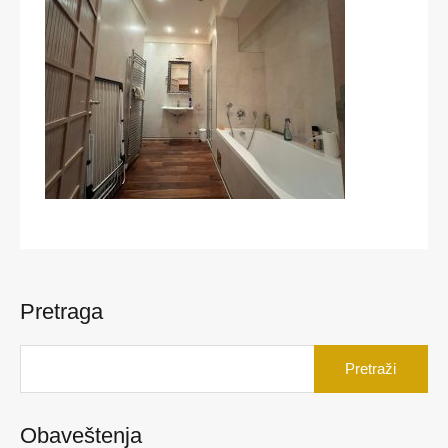
Pretraga
Pretraga
za:
Obaveštenja