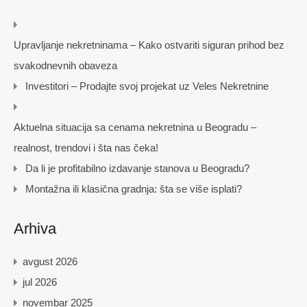
Upravljanje nekretninama – Kako ostvariti siguran prihod bez
svakodnevnih obaveza
Investitori – Prodajte svoj projekat uz Veles Nekretnine
Aktuelna situacija sa cenama nekretnina u Beogradu –
realnost, trendovi i šta nas čeka!
Da li je profitabilno izdavanje stanova u Beogradu?
Montažna ili klasična gradnja: šta se više isplati?
Arhiva
avgust 2026
jul 2026
novembar 2025