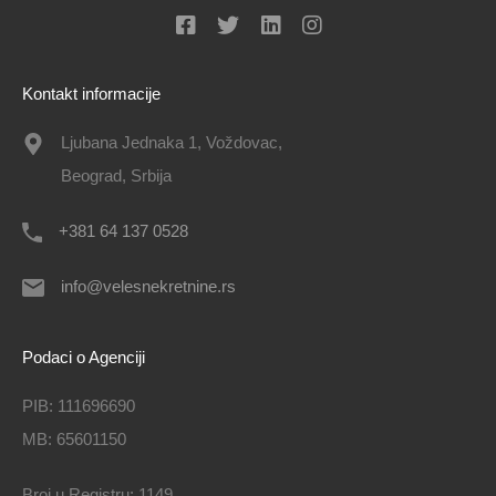
Kontakt informacije
Ljubana Jednaka 1, Voždovac,
Beograd, Srbija
+381 64 137 0528
info@velesnekretnine.rs
Podaci o Agenciji
PIB: 111696690
MB: 65601150
Broj u Registru: 1149