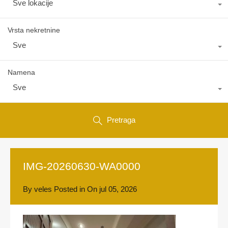
Sve lokacije
Vrsta nekretnine
Sve
Namena
Sve
Pretraga
IMG-20260630-WA0000
By
veles
Posted in On
jul 05, 2026