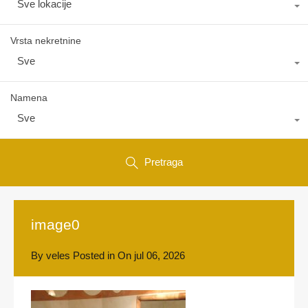
Sve lokacije
Vrsta nekretnine
Sve
Namena
Sve
Pretraga
image0
By
veles
Posted in On
jul 06, 2026