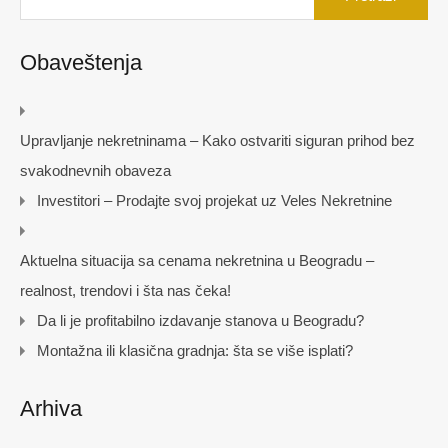
Obaveštenja
Upravljanje nekretninama – Kako ostvariti siguran prihod bez
svakodnevnih obaveza
Investitori – Prodajte svoj projekat uz Veles Nekretnine
Aktuelna situacija sa cenama nekretnina u Beogradu –
realnost, trendovi i šta nas čeka!
Da li je profitabilno izdavanje stanova u Beogradu?
Montažna ili klasična gradnja: šta se više isplati?
Arhiva