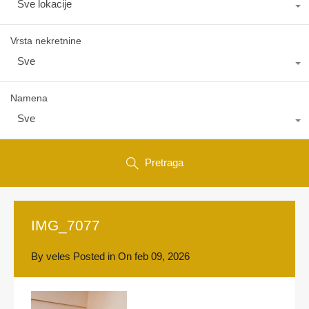
Sve lokacije
Vrsta nekretnine
Sve
Namena
Sve
Pretraga
IMG_7077
By
veles
Posted in On
feb 09, 2026