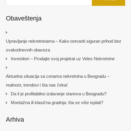
Obaveštenja
Upravljanje nekretninama – Kako ostvariti siguran prihod bez
svakodnevnih obaveza
Investitori – Prodajte svoj projekat uz Veles Nekretnine
Aktuelna situacija sa cenama nekretnina u Beogradu –
realnost, trendovi i šta nas čeka!
Da li je profitabilno izdavanje stanova u Beogradu?
Montažna ili klasična gradnja: šta se više isplati?
Arhiva