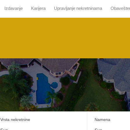
Izdavanje
Karijera
Upravljanje nekretninama
Obavešte
 nama
Pretraga sa mapom
Prodaja
Izdavanje
Kari
Vrsta nekretnine
Namena