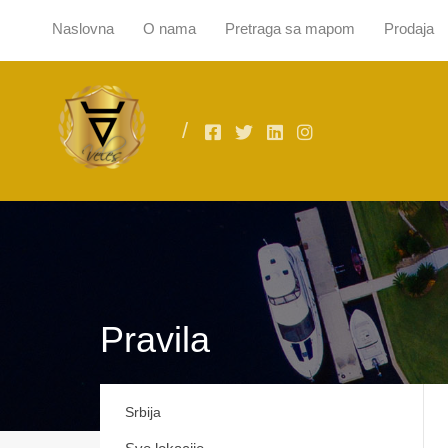
Naslovna
O nama
Pretraga sa mapom
Prodaja
Naslovna
O
Pravila
Srbija