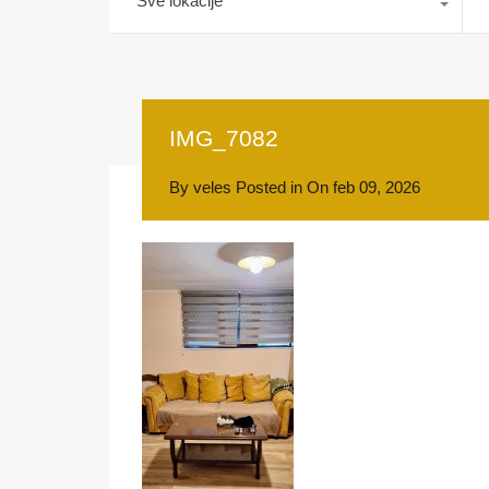
Sve lokacije
IMG_7082
By
veles
Posted in On
feb 09, 2026