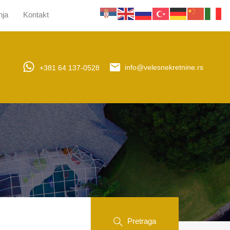
nja
Kontakt
jera
Upravljanje nekretninama
Obaveštenja
Kontakt
+381 64 137-0528
info@velesnekretnine.rs
Pretraga