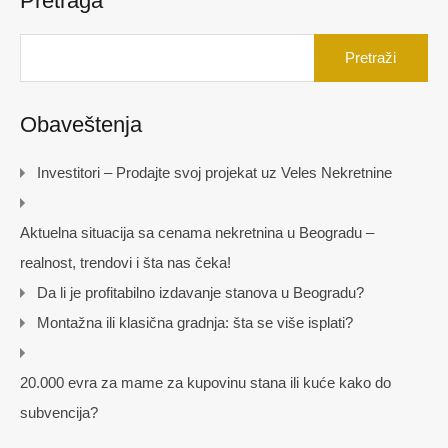
Pretraga
Pretraga
za:
Obaveštenja
Investitori – Prodajte svoj projekat uz Veles Nekretnine
Aktuelna situacija sa cenama nekretnina u Beogradu –
realnost, trendovi i šta nas čeka!
Da li je profitabilno izdavanje stanova u Beogradu?
Montažna ili klasična gradnja: šta se više isplati?
20.000 evra za mame za kupovinu stana ili kuće kako do
subvencija?