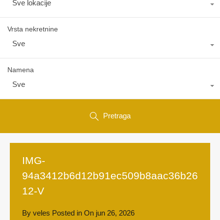
Sve lokacije
Vrsta nekretnine
Sve
Namena
Sve
Pretraga
IMG-
94a3412b6d12b91ec509b8aac36b26
12-V
By
veles
Posted in On
jun 26, 2026