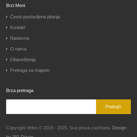
Brzi Meni
Često postavljena pitanja
Kontakt
Naslovna
O nama
Obaveštenja
Pretraga sa mapom
Brza pretraga
Pretraga
za:
Copyright Veles © 2019 - 2025. Sva prava zadržana.
Design
by 381 Dizajn