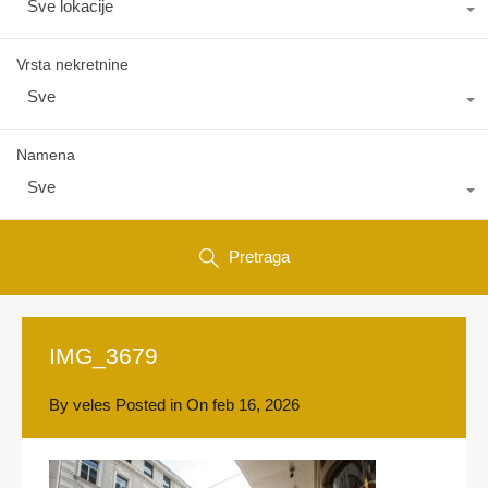
Sve lokacije
Vrsta nekretnine
Sve
Namena
Sve
Pretraga
IMG_3679
By
veles
Posted in On
feb 16, 2026