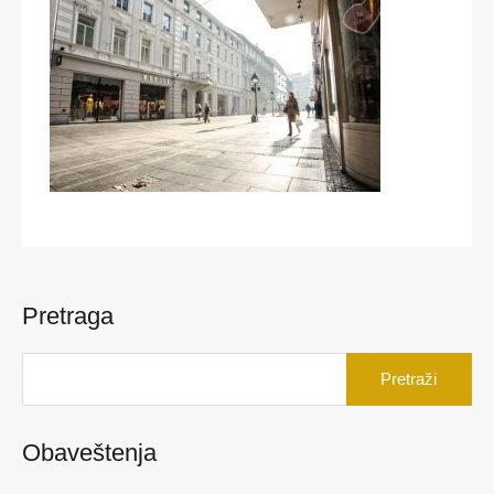
Pretraga
Pretraga
za:
Obaveštenja