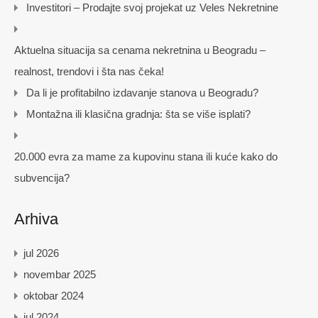
Investitori – Prodajte svoj projekat uz Veles Nekretnine
Aktuelna situacija sa cenama nekretnina u Beogradu –
realnost, trendovi i šta nas čeka!
Da li je profitabilno izdavanje stanova u Beogradu?
Montažna ili klasična gradnja: šta se više isplati?
20.000 evra za mame za kupovinu stana ili kuće kako do
subvencija?
Arhiva
jul 2026
novembar 2025
oktobar 2024
jul 2024