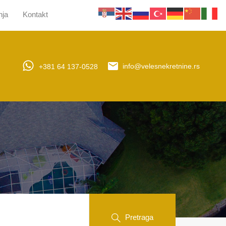
nja
Kontakt
jera
Upravljanje nekretninama
Obaveštenja
Kontakt
+381 64 137-0528
info@velesnekretnine.rs
Pretraga