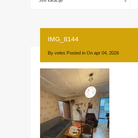
Sve lokacije
IMG_8144
By
veles
Posted in On
apr 04, 2026