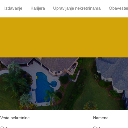
Izdavanje
Karijera
Upravljanje nekretninama
Obavešte
 nama
Pretraga sa mapom
Prodaja
Izdavanje
Kari
Vrsta nekretnine
Namena