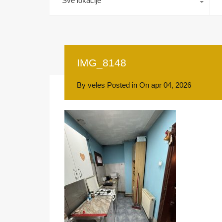
Sve lokacije
IMG_8148
By
veles
Posted in On
apr 04, 2026