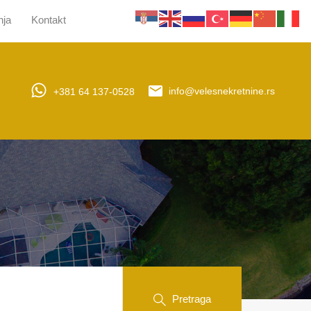
nja
Kontakt
jera
Upravljanje nekretninama
Obaveštenja
Kontakt
+381 64 137-0528
info@velesnekretnine.rs
Pretraga