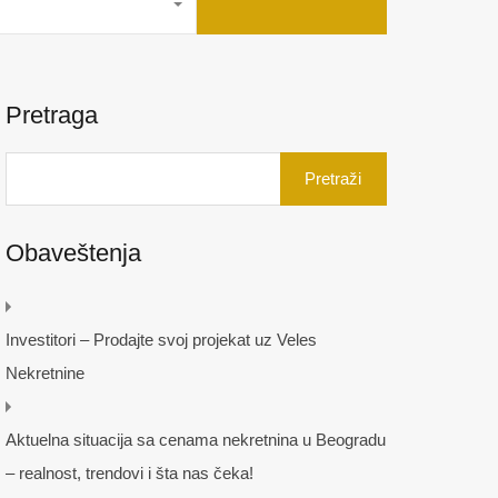
Pretraga
Pretraga
za:
Obaveštenja
Investitori – Prodajte svoj projekat uz Veles
Nekretnine
Aktuelna situacija sa cenama nekretnina u Beogradu
– realnost, trendovi i šta nas čeka!