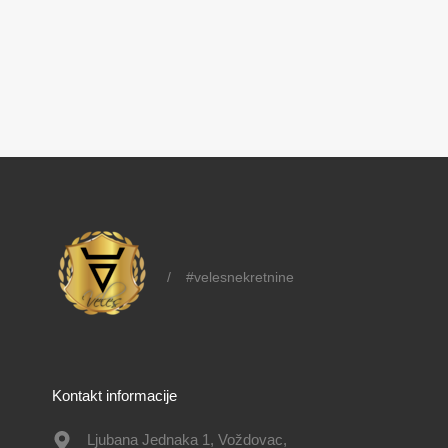
/
#velesnekretnine
Kontakt informacije
Ljubana Jednaka 1, Voždovac,