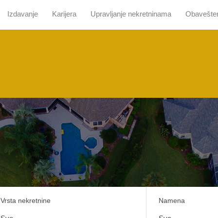
Izdavanje
Karijera
Upravljanje nekretninama
Obavešte
 nama
Pretraga sa mapom
Prodaja
Izdavanje
Kari
Vrsta nekretnine
Namena