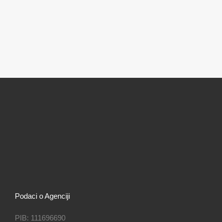
Podaci o Agenciji
PIB: 111696690