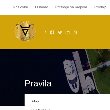
Naslovna
O nama
Pretraga sa mapom
Prodaja
Naslovna
O
Pravila
Srbija