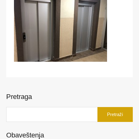
Pretraga
Pretraga
za:
Obaveštenja