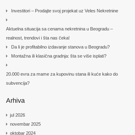
Investitori – Prodajte svoj projekat uz Veles Nekretnine
Aktuelna situacija sa cenama nekretnina u Beogradu –
realnost, trendovi i šta nas čeka!
Da li je profitabilno izdavanje stanova u Beogradu?
Montažna ili klasična gradnja: šta se više isplati?
20.000 evra za mame za kupovinu stana ili kuće kako do
subvencija?
Arhiva
jul 2026
novembar 2025
oktobar 2024