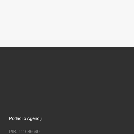
Podaci o Agenciji
PIB: 111696690