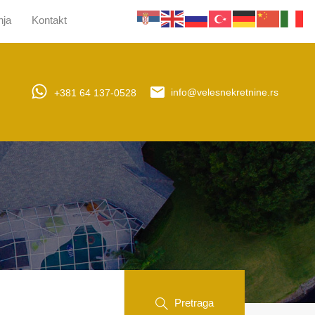
nja
Kontakt
jera
Upravljanje nekretninama
Obaveštenja
Kontakt
+381 64 137-0528
info@velesnekretnine.rs
Pretraga