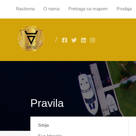
Naslovna
O nama
Pretraga sa mapom
Prodaja
Naslovna
O
Pravila
Srbija