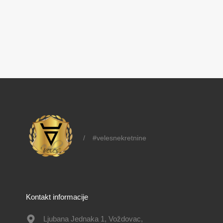
/
#velesnekretnine
Kontakt informacije
Ljubana Jednaka 1, Voždovac,