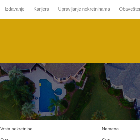
Izdavanje
Karijera
Upravljanje nekretninama
Obavešte
 nama
Pretraga sa mapom
Prodaja
Izdavanje
Kari
Vrsta nekretnine
Namena