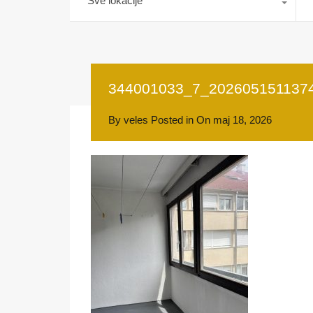
Sve lokacije
344001033_7_202605151137
By
veles
Posted in On
maj 18, 2026