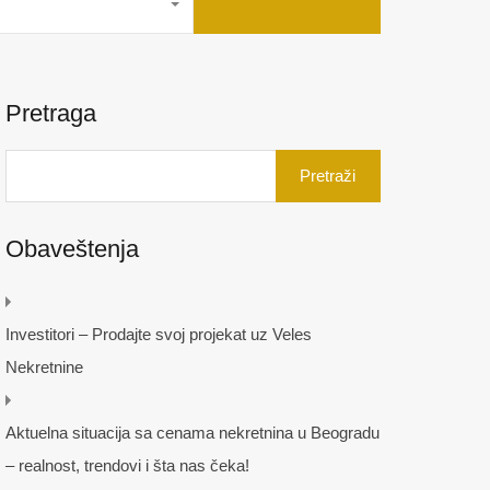
Pretraga
Pretraga
za:
Obaveštenja
Investitori – Prodajte svoj projekat uz Veles
Nekretnine
Aktuelna situacija sa cenama nekretnina u Beogradu
– realnost, trendovi i šta nas čeka!