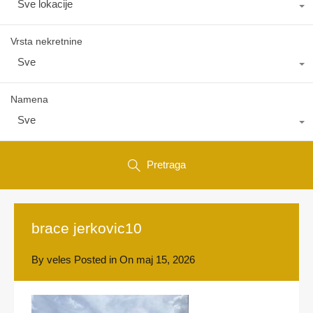
Sve lokacije
Vrsta nekretnine
Sve
Namena
Sve
Pretraga
brace jerkovic10
By
veles
Posted in On
maj 15, 2026