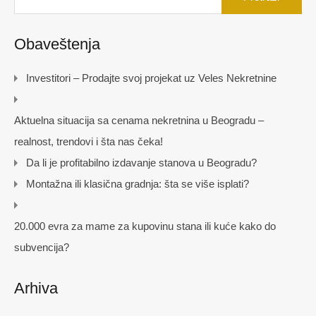
Obaveštenja
Investitori – Prodajte svoj projekat uz Veles Nekretnine
Aktuelna situacija sa cenama nekretnina u Beogradu –
realnost, trendovi i šta nas čeka!
Da li je profitabilno izdavanje stanova u Beogradu?
Montažna ili klasična gradnja: šta se više isplati?
20.000 evra za mame za kupovinu stana ili kuće kako do
subvencija?
Arhiva