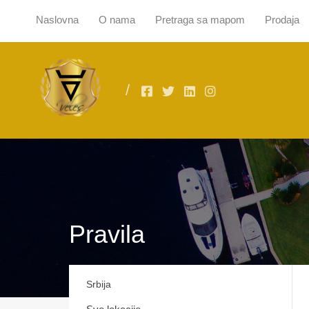
Naslovna
O nama
Pretraga sa mapom
Prodaja
Naslovna
O
Pravila
Srbija