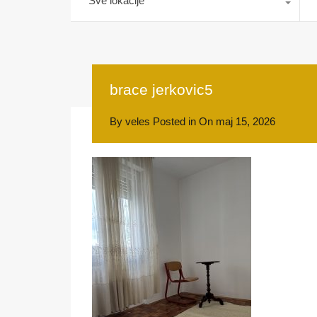
Sve lokacije
brace jerkovic5
By
veles
Posted in On
maj 15, 2026