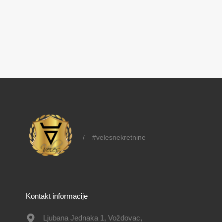
/
#velesnekretnine
Kontakt informacije
Ljubana Jednaka 1, Voždovac,