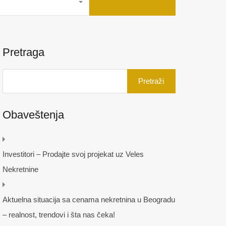
Pretraga
Pretraga
za:
Obaveštenja
Investitori – Prodajte svoj projekat uz Veles
Nekretnine
Aktuelna situacija sa cenama nekretnina u Beogradu
– realnost, trendovi i šta nas čeka!