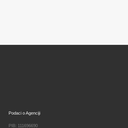
Podaci o Agenciji
PIB: 111696690