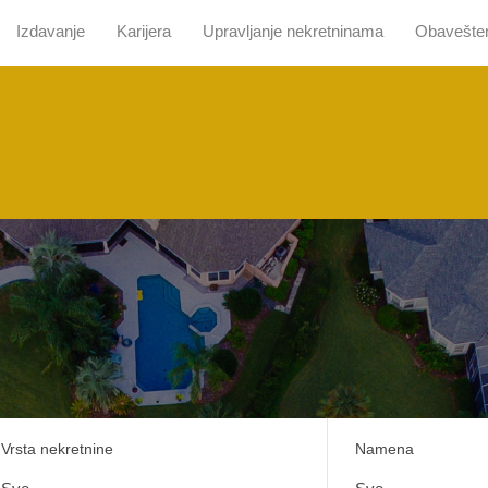
Izdavanje
Karijera
Upravljanje nekretninama
Obavešte
 nama
Pretraga sa mapom
Prodaja
Izdavanje
Kari
Vrsta nekretnine
Namena