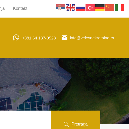
nja
Kontakt
jera
Upravljanje nekretninama
Obaveštenja
Kontakt
+381 64 137-0528
info@velesnekretnine.rs
Pretraga