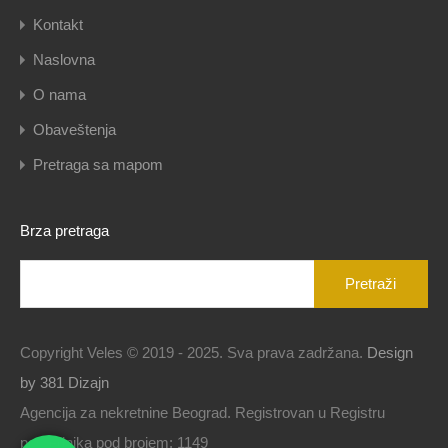
Kontakt
Naslovna
O nama
Obaveštenja
Pretraga sa mapom
Brza pretraga
Pretraga
za:
Copyright Veles © 2019 - 2025. Sva prava zadržana.
Design
by 381 Dizajn
Agencija za nekretnine Beograd. Registrovan u Registru
posrednika pod brojem: 1149