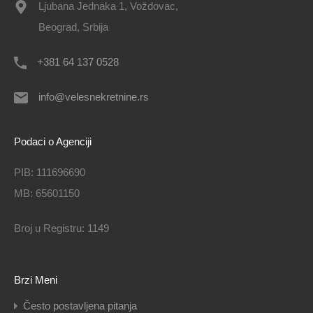
Ljubana Jednaka 1, Voždovac,
Beograd, Srbija
+381 64 137 0528
info@velesnekretnine.rs
Podaci o Agenciji
PIB: 111696690
MB: 65601150
Broj u Registru: 1149
Brzi Meni
Često postavljena pitanja