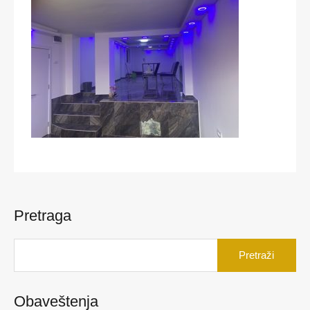
Pretraga
Pretraga
za:
Obaveštenja