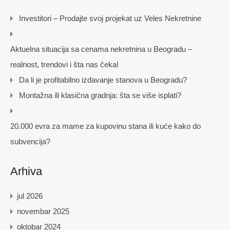
Investitori – Prodajte svoj projekat uz Veles Nekretnine
Aktuelna situacija sa cenama nekretnina u Beogradu –
realnost, trendovi i šta nas čeka!
Da li je profitabilno izdavanje stanova u Beogradu?
Montažna ili klasična gradnja: šta se više isplati?
20.000 evra za mame za kupovinu stana ili kuće kako do
subvencija?
Arhiva
jul 2026
novembar 2025
oktobar 2024