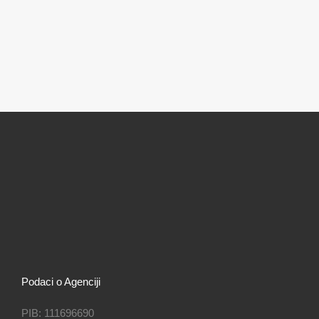
Podaci o Agenciji
PIB: 111696690