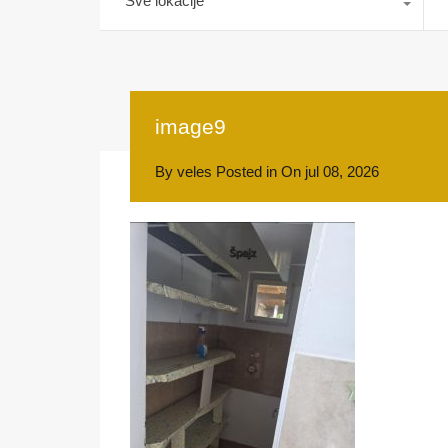
Sve lokacije
image9
By
veles
Posted in On
jul 08, 2026