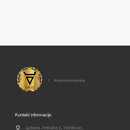
/
#velesnekretnine
Kontakt informacije
Ljubana Jednaka 1, Voždovac,