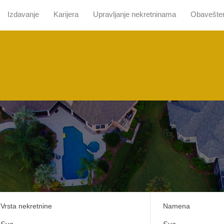
Izdavanje
Karijera
Upravljanje nekretninama
Obavešte
 nama
Pretraga sa mapom
Prodaja
Izdavanje
Kari
Vrsta nekretnine
Namena