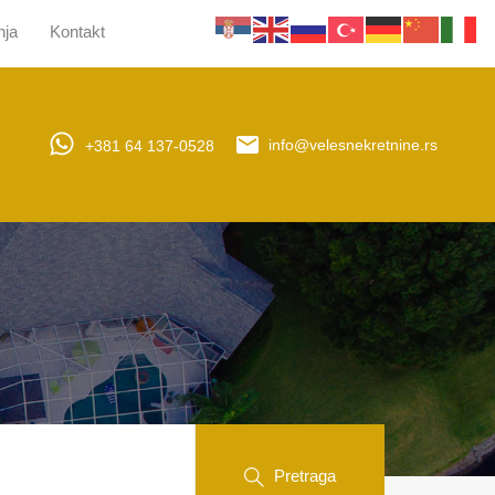
nja
Kontakt
jera
Upravljanje nekretninama
Obaveštenja
Kontakt
+381 64 137-0528
info@velesnekretnine.rs
Pretraga