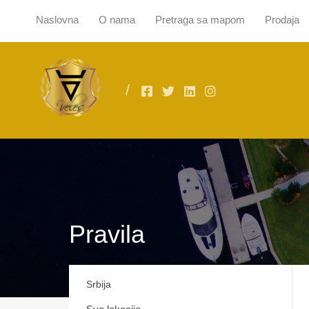
Naslovna
O nama
Pretraga sa mapom
Prodaja
Naslovna
O
Pravila
Srbija