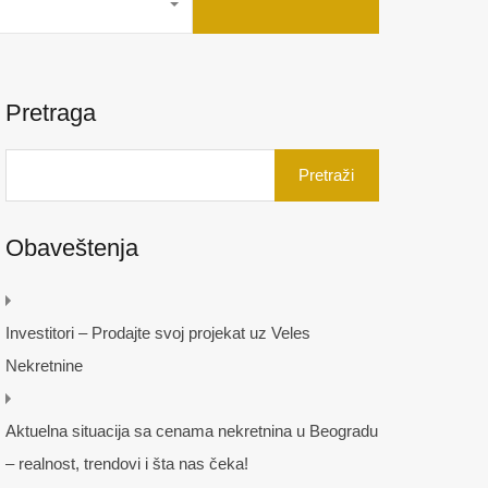
Pretraga
Pretraga
za:
Obaveštenja
Investitori – Prodajte svoj projekat uz Veles
Nekretnine
Aktuelna situacija sa cenama nekretnina u Beogradu
– realnost, trendovi i šta nas čeka!