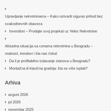
Upravljanje nekretninama – Kako ostvariti siguran prihod bez
svakodnevnih obaveza
Investitori – Prodajte svoj projekat uz Veles Nekretnine
Aktuelna situacija sa cenama nekretnina u Beogradu –
realnost, trendovi i šta nas čeka!
Da li je profitabilno izdavanje stanova u Beogradu?
Montažna ili klasična gradnja: šta se više isplati?
Arhiva
avgust 2026
jul 2026
novembar 2025