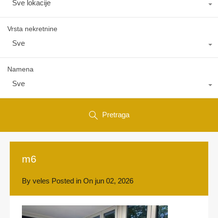
Sve lokacije
Vrsta nekretnine
Sve
Namena
Sve
Pretraga
m6
By
veles
Posted in On
jun 02, 2026