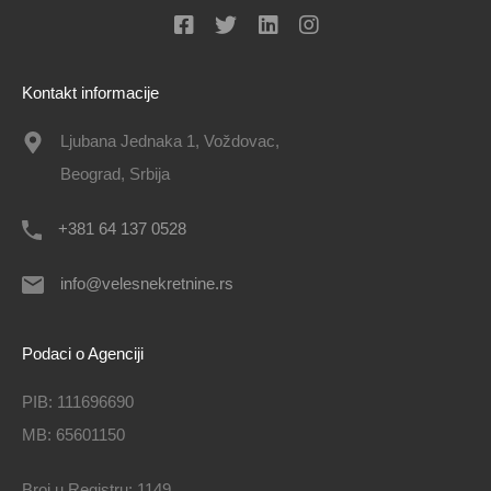
Kontakt informacije
Ljubana Jednaka 1, Voždovac,
Beograd, Srbija
+381 64 137 0528
info@velesnekretnine.rs
Podaci o Agenciji
PIB: 111696690
MB: 65601150
Broj u Registru: 1149