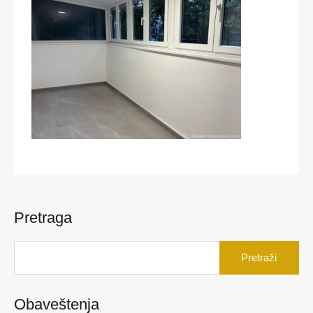
Pretraga
Pretraga
za:
Obaveštenja