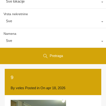
Sve lokacije
Vrsta nekretnine
Sve
Namena
Sve
Pretraga
9
By
veles
Posted in On
apr 18, 2026