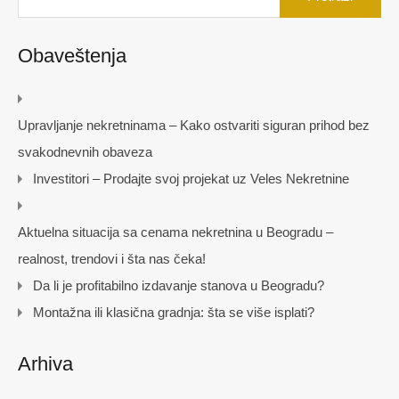
Obaveštenja
Upravljanje nekretninama – Kako ostvariti siguran prihod bez
svakodnevnih obaveza
Investitori – Prodajte svoj projekat uz Veles Nekretnine
Aktuelna situacija sa cenama nekretnina u Beogradu –
realnost, trendovi i šta nas čeka!
Da li je profitabilno izdavanje stanova u Beogradu?
Montažna ili klasična gradnja: šta se više isplati?
Arhiva