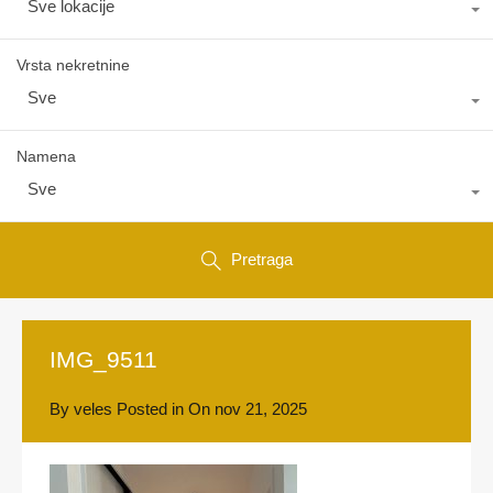
Sve lokacije
Vrsta nekretnine
Sve
Namena
Sve
Pretraga
IMG_9511
By
veles
Posted in On
nov 21, 2025