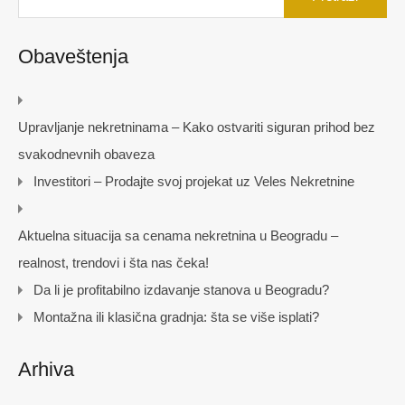
Obaveštenja
Upravljanje nekretninama – Kako ostvariti siguran prihod bez
svakodnevnih obaveza
Investitori – Prodajte svoj projekat uz Veles Nekretnine
Aktuelna situacija sa cenama nekretnina u Beogradu –
realnost, trendovi i šta nas čeka!
Da li je profitabilno izdavanje stanova u Beogradu?
Montažna ili klasična gradnja: šta se više isplati?
Arhiva