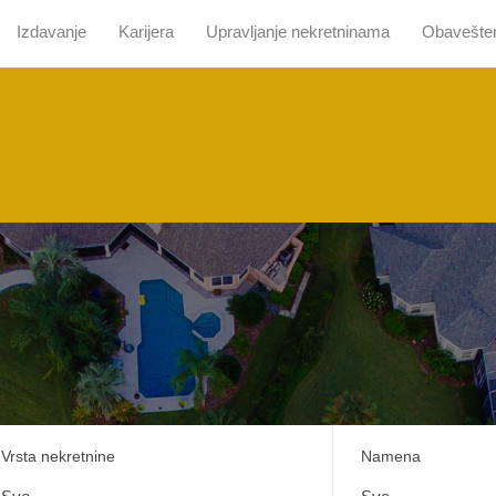
Izdavanje
Karijera
Upravljanje nekretninama
Obavešte
 nama
Pretraga sa mapom
Prodaja
Izdavanje
Kari
Vrsta nekretnine
Namena