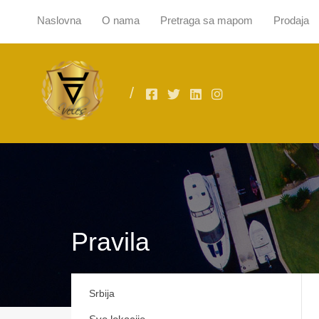
Naslovna
O nama
Pretraga sa mapom
Prodaja
Naslovna
O
Pravila
Srbija