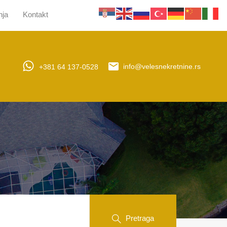
nja
Kontakt
jera
Upravljanje nekretninama
Obaveštenja
Kontakt
+381 64 137-0528
info@velesnekretnine.rs
Pretraga