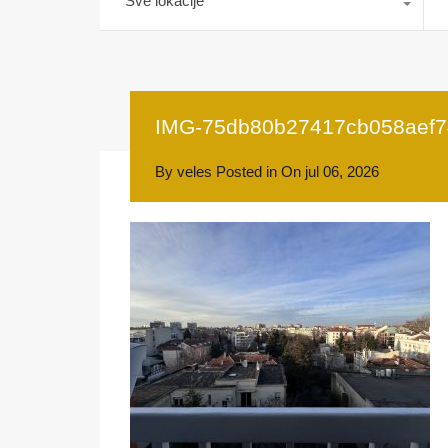
Sve lokacije
IMG-75db80b27417cb058aef7
By
veles
Posted in On
jul 06, 2026