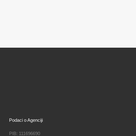
Podaci o Agenciji
PIB: 111696690