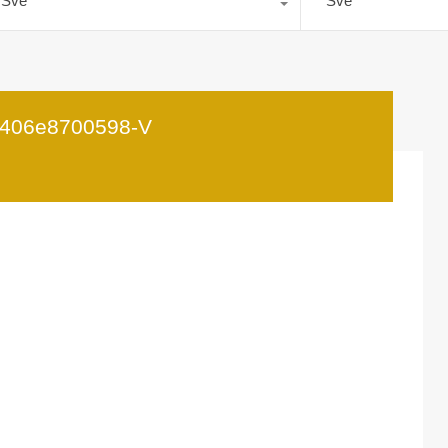
Sve
Sve
406e8700598-V