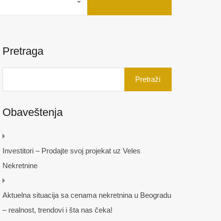
Pretraga
Pretraga
za:
Obaveštenja
Investitori – Prodajte svoj projekat uz Veles
Nekretnine
Aktuelna situacija sa cenama nekretnina u Beogradu
– realnost, trendovi i šta nas čeka!