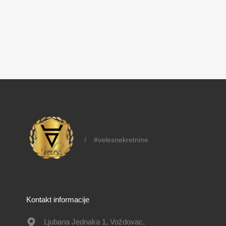
/
#velesnekretnine
Kontakt informacije
Ljubana Jednaka 1, Voždovac,