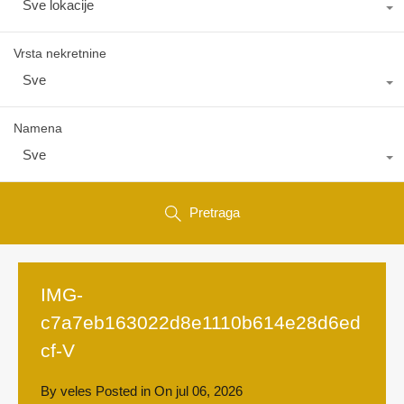
Sve lokacije
Vrsta nekretnine
Sve
Namena
Sve
Pretraga
IMG-
c7a7eb163022d8e1110b614e28d6ed
cf-V
By
veles
Posted in On
jul 06, 2026