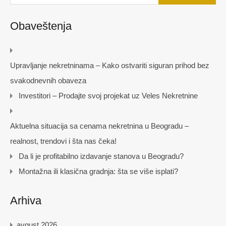
Obaveštenja
Upravljanje nekretninama – Kako ostvariti siguran prihod bez
svakodnevnih obaveza
Investitori – Prodajte svoj projekat uz Veles Nekretnine
Aktuelna situacija sa cenama nekretnina u Beogradu –
realnost, trendovi i šta nas čeka!
Da li je profitabilno izdavanje stanova u Beogradu?
Montažna ili klasična gradnja: šta se više isplati?
Arhiva
avgust 2026