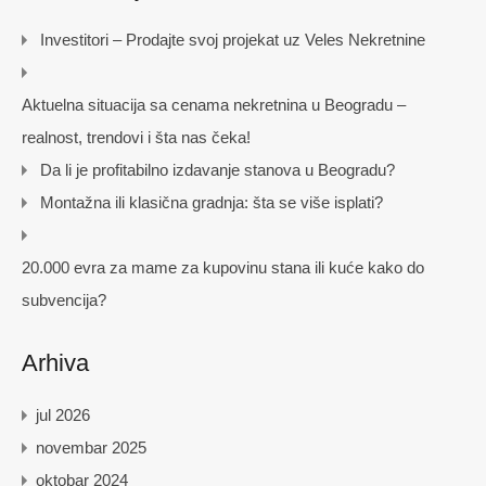
Investitori – Prodajte svoj projekat uz Veles Nekretnine
Aktuelna situacija sa cenama nekretnina u Beogradu –
realnost, trendovi i šta nas čeka!
Da li je profitabilno izdavanje stanova u Beogradu?
Montažna ili klasična gradnja: šta se više isplati?
20.000 evra za mame za kupovinu stana ili kuće kako do
subvencija?
Arhiva
jul 2026
novembar 2025
oktobar 2024