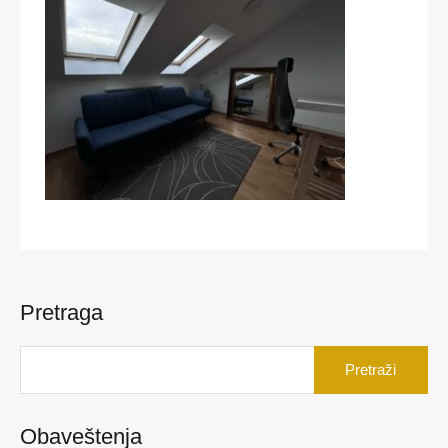
Pretraga
Pretraga
za:
Obaveštenja