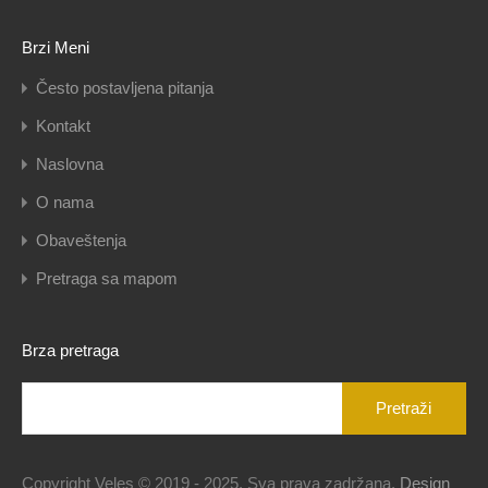
Brzi Meni
Često postavljena pitanja
Kontakt
Naslovna
O nama
Obaveštenja
Pretraga sa mapom
Brza pretraga
Pretraga
za:
Copyright Veles © 2019 - 2025. Sva prava zadržana.
Design