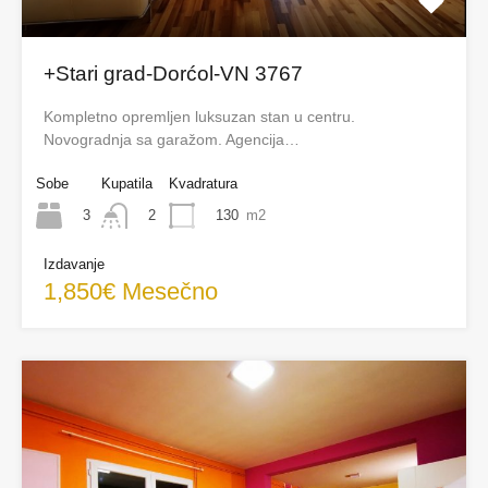
+Stari grad-Dorćol-VN 3767
Kompletno opremljen luksuzan stan u centru.
Novogradnja sa garažom. Agencija…
Sobe
Kupatila
Kvadratura
3
130
m2
2
Izdavanje
1,850€ Mesečno