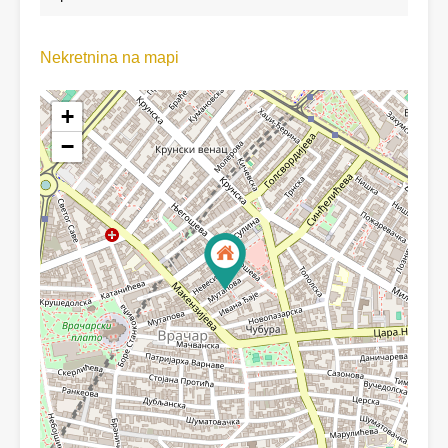
Nekretnina na mapi
+
−