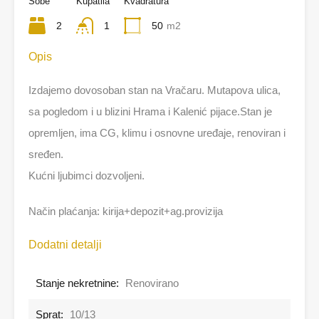
Sobe
Kupatila
Kvadratura
2
1
50
m2
Opis
Izdajemo dovosoban stan na Vračaru. Mutapova ulica,
sa pogledom i u blizini Hrama i Kalenić pijace.Stan je
opremljen, ima CG, klimu i osnovne uređaje, renoviran i
sređen.
Kućni ljubimci dozvoljeni.
Način plaćanja: kirija+depozit+ag.provizija
Dodatni detalji
Stanje nekretnine:
Renovirano
Sprat:
10/13