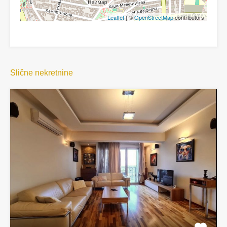
Leaflet
| ©
OpenStreetMap
contributors
Slične nekretnine