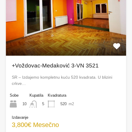
+Voždovac-Medaković 3-VN 3521
SR – Izdajemo kompletnu kuću 520 kvadrata. U blizini
crkve…
Sobe
Kupatila
Kvadratura
10
520
m2
5
Izdavanje
3,800€ Mesečno