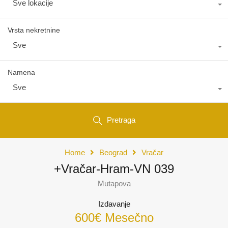
Sve lokacije
Vrsta nekretnine
Sve
Namena
Sve
Pretraga
Home
Beograd
Vračar
+Vračar-Hram-VN 039
Mutapova
Izdavanje
600€ Mesečno